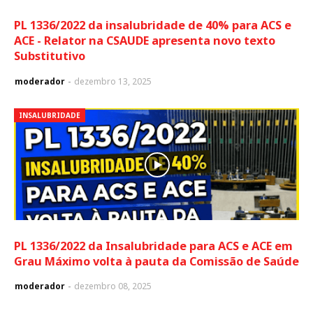
PL 1336/2022 da insalubridade de 40% para ACS e
ACE - Relator na CSAUDE apresenta novo texto
Substitutivo
moderador
dezembro 13, 2025
INSALUBRIDADE
PL 1336/2022 da Insalubridade para ACS e ACE em
Grau Máximo volta à pauta da Comissão de Saúde
moderador
dezembro 08, 2025