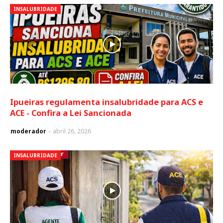
INSALUBRIDADE
Ipueiras regulamenta insalubridade para ACS e
ACE - Confira a Lei Sancionada
moderador
abril 26, 2026
INSALUBRIDADE