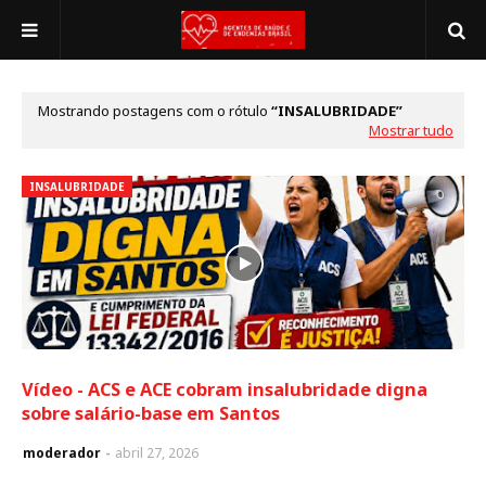
Mostrando postagens com o rótulo
INSALUBRIDADE
Mostrar tudo
INSALUBRIDADE
Vídeo - ACS e ACE cobram insalubridade digna
sobre salário-base em Santos
moderador
abril 27, 2026