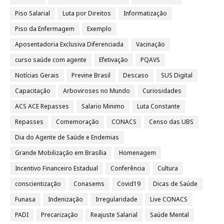
Piso Salarial
Luta por Direitos
Informatização
Piso da Enfermagem
Exemplo
Aposentadoria Exclusiva Diferenciada
Vacinação
curso saúde com agente
Efetivação
PQAVS
Notícias Gerais
Previne Brasil
Descaso
SUS Digital
Capacitação
Arboviroses no Mundo
Curiosidades
ACS ACE Repasses
Salario Minimo
Luta Constante
Repasses
Comemoração
CONACS
Censo das UBS
Dia do Agente de Saúde e Endemias
Grande Mobilização em Brasília
Homenagem
Incentivo Financeiro Estadual
Conferência
Cultura
conscientização
Conasems
Covid19
Dicas de Saúde
Funasa
Indenização
Irregularidade
Live CONACS
PADI
Precarização
Reajuste Salarial
Saúde Mental