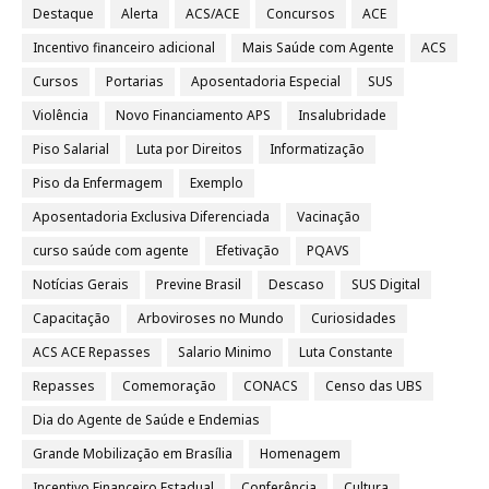
Destaque
Alerta
ACS/ACE
Concursos
ACE
Incentivo financeiro adicional
Mais Saúde com Agente
ACS
Cursos
Portarias
Aposentadoria Especial
SUS
Violência
Novo Financiamento APS
Insalubridade
Piso Salarial
Luta por Direitos
Informatização
Piso da Enfermagem
Exemplo
Aposentadoria Exclusiva Diferenciada
Vacinação
curso saúde com agente
Efetivação
PQAVS
Notícias Gerais
Previne Brasil
Descaso
SUS Digital
Capacitação
Arboviroses no Mundo
Curiosidades
ACS ACE Repasses
Salario Minimo
Luta Constante
Repasses
Comemoração
CONACS
Censo das UBS
Dia do Agente de Saúde e Endemias
Grande Mobilização em Brasília
Homenagem
Incentivo Financeiro Estadual
Conferência
Cultura