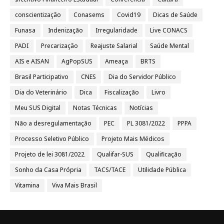
conscientização
Conasems
Covid19
Dicas de Saúde
Funasa
Indenização
Irregularidade
Live CONACS
PADI
Precarização
Reajuste Salarial
Saúde Mental
AIS e AISAN
AgPopSUS
Ameaça
BRTS
Brasil Participativo
CNES
Dia do Servidor Público
Dia do Veterinário
Dica
Fiscalização
Livro
Meu SUS Digital
Notas Técnicas
Notícias
Não a desregulamentação
PEC
PL 3081/2022
PPPA
Processo Seletivo Público
Projeto Mais Médicos
Projeto de lei 3081/2022
Qualifar-SUS
Qualificação
Sonho da Casa Própria
TACS/TACE
Utilidade Pública
Vitamina
Viva Mais Brasil