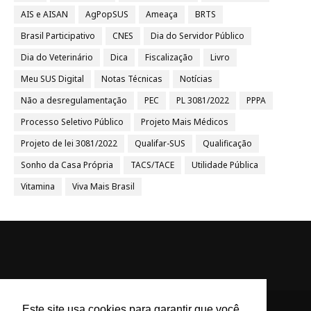
AIS e AISAN
AgPopSUS
Ameaça
BRTS
Brasil Participativo
CNES
Dia do Servidor Público
Dia do Veterinário
Dica
Fiscalização
Livro
Meu SUS Digital
Notas Técnicas
Notícias
Não a desregulamentação
PEC
PL 3081/2022
PPPA
Processo Seletivo Público
Projeto Mais Médicos
Projeto de lei 3081/2022
Qualifar-SUS
Qualificação
Sonho da Casa Própria
TACS/TACE
Utilidade Pública
Vitamina
Viva Mais Brasil
Este site usa cookies para garantir que você