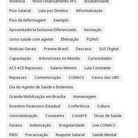
Violência
Novo Financiamento APS
Insalubridade
Piso Salarial
Luta por Direitos
Informatização
Piso da Enfermagem
Exemplo
Aposentadoria Exclusiva Diferenciada
Vacinação
curso saúde com agente
Efetivação
PQAVS
Notícias Gerais
Previne Brasil
Descaso
SUS Digital
Capacitação
Arboviroses no Mundo
Curiosidades
ACS ACE Repasses
Salario Minimo
Luta Constante
Repasses
Comemoração
CONACS
Censo das UBS
Dia do Agente de Saúde e Endemias
Grande Mobilização em Brasília
Homenagem
Incentivo Financeiro Estadual
Conferência
Cultura
conscientização
Conasems
Covid19
Dicas de Saúde
Funasa
Indenização
Irregularidade
Live CONACS
PADI
Precarização
Reajuste Salarial
Saúde Mental