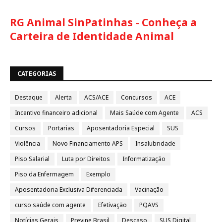
RG Animal SinPatinhas - Conheça a
Carteira de Identidade Animal
CATEGORIAS
Destaque
Alerta
ACS/ACE
Concursos
ACE
Incentivo financeiro adicional
Mais Saúde com Agente
ACS
Cursos
Portarias
Aposentadoria Especial
SUS
Violência
Novo Financiamento APS
Insalubridade
Piso Salarial
Luta por Direitos
Informatização
Piso da Enfermagem
Exemplo
Aposentadoria Exclusiva Diferenciada
Vacinação
curso saúde com agente
Efetivação
PQAVS
Notícias Gerais
Previne Brasil
Descaso
SUS Digital