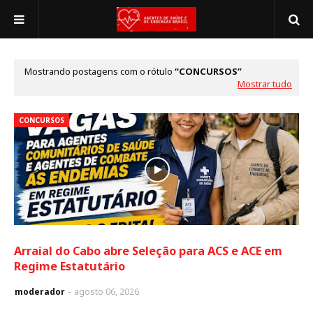
Mostrando postagens com o rótulo
CONCURSOS
Mostrar tudo
CONCURSOS
Arraial do Cabo abre Seleção para ACS e ACE em
Regime Estatutário
moderador
agosto 06, 2026