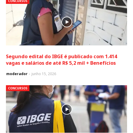
CONCURSOS
Segundo edital do IBGE é publicado com 1.414
vagas e salários de até R$ 5,2 mil + Benefícios
moderador
junho 15, 2026
CONCURSOS