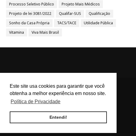
Processo Seletivo Público
Projeto Mais Médicos
Projeto de lei 3081/2022
Qualifar-SUS
Qualificação
Sonho da Casa Própria
TACS/TACE
Utilidade Pública
Vitamina
Viva Mais Brasil
Este site usa cookies para garantir que você
obtenha a melhor experiência em nosso site.
ACS e ACE Brasil - Agentes
Política de Privacidade
Comunitários de Saúde e
Endemias BR
Entendi!
Blog