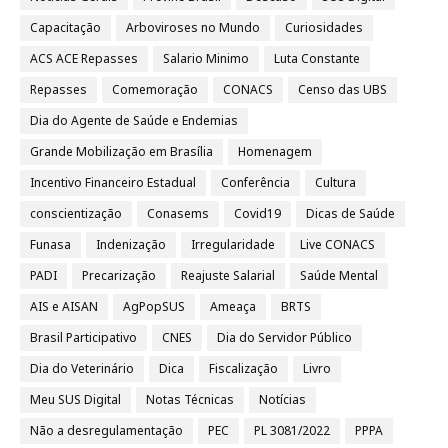
Capacitação
Arboviroses no Mundo
Curiosidades
ACS ACE Repasses
Salario Minimo
Luta Constante
Repasses
Comemoração
CONACS
Censo das UBS
Dia do Agente de Saúde e Endemias
Grande Mobilização em Brasília
Homenagem
Incentivo Financeiro Estadual
Conferência
Cultura
conscientização
Conasems
Covid19
Dicas de Saúde
Funasa
Indenização
Irregularidade
Live CONACS
PADI
Precarização
Reajuste Salarial
Saúde Mental
AIS e AISAN
AgPopSUS
Ameaça
BRTS
Brasil Participativo
CNES
Dia do Servidor Público
Dia do Veterinário
Dica
Fiscalização
Livro
Meu SUS Digital
Notas Técnicas
Notícias
Não a desregulamentação
PEC
PL 3081/2022
PPPA