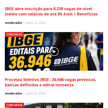
IBGE abre inscrição para 8.238 vagas de nível
médio com salários de até R$ 4 mil + Benefícios
moderador
junho 12, 2026
CONCURSOS
Processo Seletivo IBGE : 36.946 vagas previstas,
bancas definidas e edital iminente
moderador
junho 01, 2026
CONCURSOS