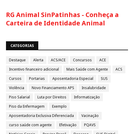
RG Animal SinPatinhas - Conheça a
Carteira de Identidade Animal
CATEGORIAS
Destaque
Alerta
ACS/ACE
Concursos
ACE
Incentivo financeiro adicional
Mais Saúde com Agente
ACS
Cursos
Portarias
Aposentadoria Especial
SUS
Violência
Novo Financiamento APS
Insalubridade
Piso Salarial
Luta por Direitos
Informatização
Piso da Enfermagem
Exemplo
Aposentadoria Exclusiva Diferenciada
Vacinação
curso saúde com agente
Efetivação
PQAVS