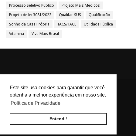
Processo Seletivo Público
Projeto Mais Médicos
Projeto de lei 3081/2022
Qualifar-SUS
Qualificação
Sonho da Casa Própria
TACS/TACE
Utilidade Pública
Vitamina
Viva Mais Brasil
Este site usa cookies para garantir que você
obtenha a melhor experiência em nosso site.
ACS e ACE Brasil - Agentes
Política de Privacidade
Comunitários de Saúde e
Endemias BR
Entendi!
Blog