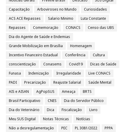
Notícias Gerais
Previne Brasil
Descaso
SUS Digital
Capacitação
Arboviroses no Mundo
Curiosidades
ACS ACE Repasses
Salario Minimo
Luta Constante
Repasses
Comemoração
CONACS
Censo das UBS
Dia do Agente de Saúde e Endemias
Grande Mobilização em Brasília
Homenagem
Incentivo Financeiro Estadual
Conferência
Cultura
conscientização
Conasems
Covid19
Dicas de Saúde
Funasa
Indenização
Irregularidade
Live CONACS
PADI
Precarização
Reajuste Salarial
Saúde Mental
AIS e AISAN
AgPopSUS
Ameaça
BRTS
Brasil Participativo
CNES
Dia do Servidor Público
Dia do Veterinário
Dica
Fiscalização
Livro
Meu SUS Digital
Notas Técnicas
Notícias
Não a desregulamentação
PEC
PL 3081/2022
PPPA