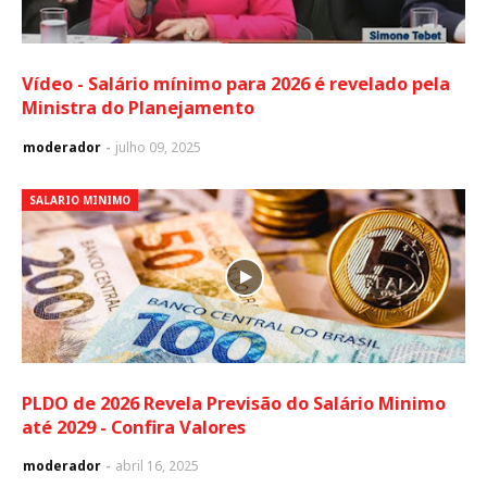
Vídeo - Salário mínimo para 2026 é revelado pela
Ministra do Planejamento
moderador
julho 09, 2025
SALARIO MINIMO
PLDO de 2026 Revela Previsão do Salário Minimo
até 2029 - Confira Valores
moderador
abril 16, 2025