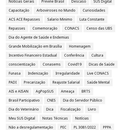
Notícias Gerais
Previne Brasil
Descaso
SUS Digital
Capacitação
Arboviroses no Mundo
Curiosidades
ACS ACE Repasses
Salario Minimo
Luta Constante
Repasses
Comemoração
CONACS
Censo das UBS
Dia do Agente de Saúde e Endemias
Grande Mobilização em Brasília
Homenagem
Incentivo Financeiro Estadual
Conferência
Cultura
conscientização
Conasems
Covid19
Dicas de Saúde
Funasa
Indenização
Irregularidade
Live CONACS
PADI
Precarização
Reajuste Salarial
Saúde Mental
AIS e AISAN
AgPopSUS
Ameaça
BRTS
Brasil Participativo
CNES
Dia do Servidor Público
Dia do Veterinário
Dica
Fiscalização
Livro
Meu SUS Digital
Notas Técnicas
Notícias
Não a desregulamentação
PEC
PL 3081/2022
PPPA