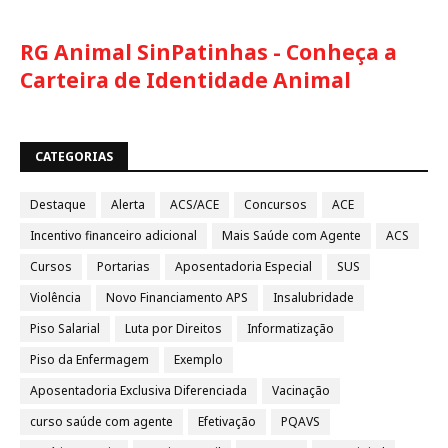
RG Animal SinPatinhas - Conheça a
Carteira de Identidade Animal
CATEGORIAS
Destaque
Alerta
ACS/ACE
Concursos
ACE
Incentivo financeiro adicional
Mais Saúde com Agente
ACS
Cursos
Portarias
Aposentadoria Especial
SUS
Violência
Novo Financiamento APS
Insalubridade
Piso Salarial
Luta por Direitos
Informatização
Piso da Enfermagem
Exemplo
Aposentadoria Exclusiva Diferenciada
Vacinação
curso saúde com agente
Efetivação
PQAVS