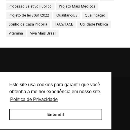
Processo Seletivo Público
Projeto Mais Médicos
Projeto de lei 3081/2022
Qualifar-SUS
Qualificação
Sonho da Casa Própria
TACS/TACE
Utilidade Pública
Vitamina
Viva Mais Brasil
Este site usa cookies para garantir que você
obtenha a melhor experiência em nosso site.
ACS e ACE Brasil - Agentes
Política de Privacidade
Comunitários de Saúde e
Endemias BR
Entendi!
Blog