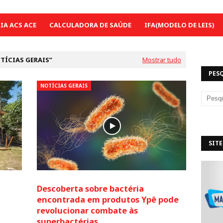
A ACS ACE
CALCULADORA DE SAÚDE
IFA(MODELO DE LEIS)
TÍCIAS GERAIS
Mostrar tudo
PES
NOTÍCIAS GERAIS
SITE
Descoberta sobre bactéria
encontrada em produtos Ypê pode
revolucionar combate às
superbactérias