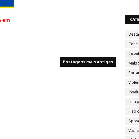
a em
CAT
Dest
Conc
Incent
Postagens mais antigas
Mais 
Porta
Violên
Insal
Luta 
Piso 
Apose
Vacin