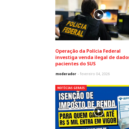
Operação da Polícia Federal
investiga venda ilegal de dado
pacientes do SUS
moderador
fevereiro 04, 2026
NOTÍCIAS GERAIS