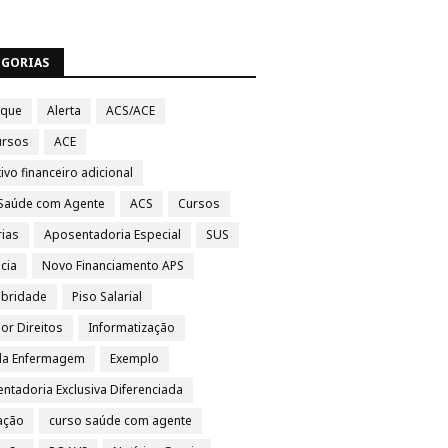
EGORIAS
aque
Alerta
ACS/ACE
ursos
ACE
ivo financeiro adicional
Saúde com Agente
ACS
Cursos
rias
Aposentadoria Especial
SUS
cia
Novo Financiamento APS
ubridade
Piso Salarial
por Direitos
Informatização
da Enfermagem
Exemplo
ntadoria Exclusiva Diferenciada
ação
curso saúde com agente