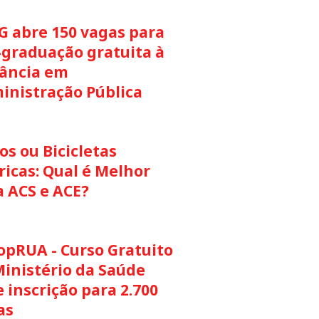
G abre 150 vagas para
-graduação gratuita à
tância em
inistração Pública
s ou Bicicletas
ricas: Qual é Melhor
a ACS e ACE?
opRUA - Curso Gratuito
Ministério da Saúde
 inscrição para 2.700
as