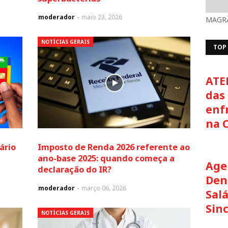
moderador
maio 23, 2026
MAGRÃ
NOTÍCIAS GERAIS
TOP
ATE
das 
enf
na 
ário
Imposto de Renda 2026 referente ao
ano-base 2025: quando começa a
Age
declaração do IR?
Den
moderador
março 06, 2026
Salá
Sin
NOTÍCIAS GERAIS