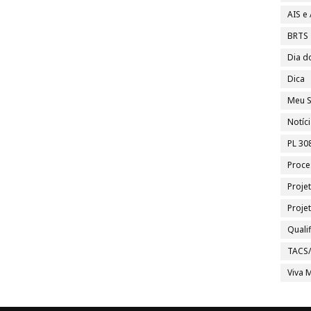
AIS e
BRTS
Dia d
Dica
Meu S
Notíc
PL 30
Proce
Proje
Proje
Quali
TACS
Viva M