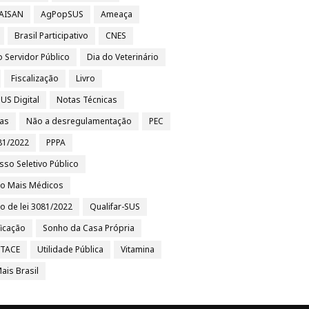
 AISAN
AgPopSUS
Ameaça
Brasil Participativo
CNES
o Servidor Público
Dia do Veterinário
Fiscalização
Livro
US Digital
Notas Técnicas
ias
Não a desregulamentação
PEC
81/2022
PPPA
sso Seletivo Público
to Mais Médicos
to de lei 3081/2022
Qualifar-SUS
ficação
Sonho da Casa Própria
/TACE
Utilidade Pública
Vitamina
ais Brasil