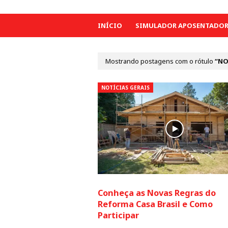
INÍCIO
SIMULADOR APOSENTADORI
Mostrando postagens com o rótulo
NO
NOTÍCIAS GERAIS
Conheça as Novas Regras do
Reforma Casa Brasil e Como
Participar