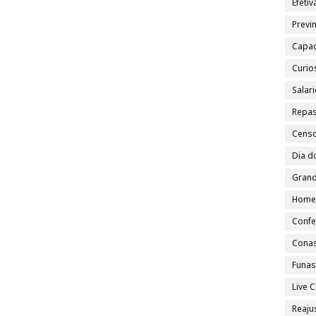
Efeti
Previn
Capac
Curio
Salar
Repa
Cens
Dia d
Grand
Home
Confe
Cona
Funa
Live
Reajus