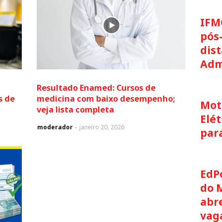
IFM
pós
dis
Adm
Resultado Enamed: Cursos de
s de
medicina com baixo desempenho;
Moto
veja lista completa
Elét
moderador
janeiro 20, 2026
par
EdP
do 
abre
vag