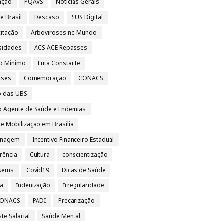
vação
PQAVS
Notícias Gerais
e Brasil
Descaso
SUS Digital
itação
Arboviroses no Mundo
sidades
ACS ACE Repasses
io Minimo
Luta Constante
sses
Comemoração
CONACS
o das UBS
o Agente de Saúde e Endemias
e Mobilização em Brasília
nagem
Incentivo Financeiro Estadual
rência
Cultura
conscientização
sems
Covid19
Dicas de Saúde
sa
Indenização
Irregularidade
 CONACS
PADI
Precarização
te Salarial
Saúde Mental