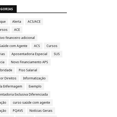
EGORIAS
aque
Alerta
ACS/ACE
ursos
ACE
ivo financeiro adicional
Saúde com Agente
ACS
Cursos
rias
Aposentadoria Especial
SUS
cia
Novo Financiamento APS
ubridade
Piso Salarial
por Direitos
Informatização
da Enfermagem
Exemplo
ntadoria Exclusiva Diferenciada
ação
curso saúde com agente
vação
PQAVS
Notícias Gerais