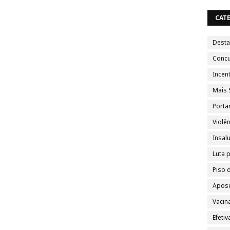
CAT
Dest
Conc
Incent
Mais 
Porta
Violên
Insal
Luta 
Piso 
Apose
Vacin
Efeti