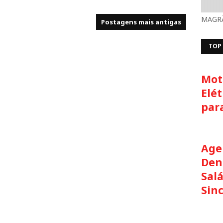
MAGRÃ
Postagens mais antigas
TOP
Moto
Elét
par
Age
Den
Salá
Sin