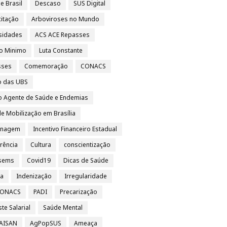
e Brasil
Descaso
SUS Digital
itação
Arboviroses no Mundo
sidades
ACS ACE Repasses
io Minimo
Luta Constante
sses
Comemoração
CONACS
o das UBS
o Agente de Saúde e Endemias
e Mobilização em Brasília
nagem
Incentivo Financeiro Estadual
rência
Cultura
conscientização
sems
Covid19
Dicas de Saúde
sa
Indenização
Irregularidade
 CONACS
PADI
Precarização
te Salarial
Saúde Mental
 AISAN
AgPopSUS
Ameaça