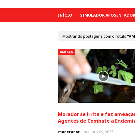
INÍCIO
SIMULADOR APOSENTADORI
Mostrando postagens com o rótulo
AM
AMEAÇA
Morador se irrita e faz ameaça
Agentes de Combate a Endemi
moderador
outubro 09, 2023