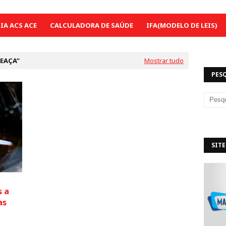
A ACS ACE
CALCULADORA DE SAÚDE
IFA(MODELO DE LEIS)
EAÇA
Mostrar tudo
PES
SITE
s a
as