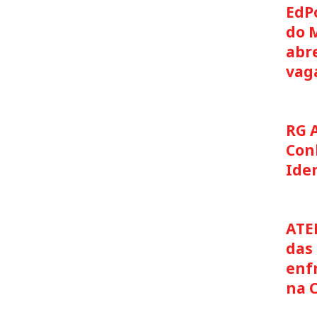
EdP
do 
abre
vag
RG 
Con
Ide
ATE
das 
enf
na 