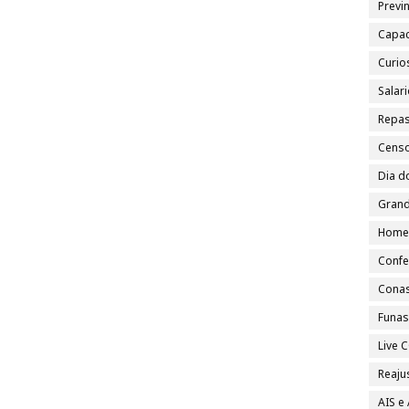
Previn
Capac
Curio
Salar
Repa
Cens
Dia d
Grand
Home
Confe
Cona
Funa
Live
Reajus
AIS e