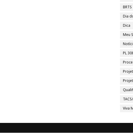
BRTS
Dia d
Dica
Meu S
Notíc
PL 30
Proce
Proje
Proje
Quali
TACS
Viva M