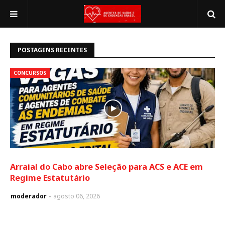
POSTAGENS RECENTES
CONCURSOS
Arraial do Cabo abre Seleção para ACS e ACE em
Regime Estatutário
moderador
agosto 06, 2026