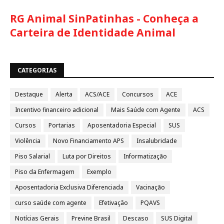
RG Animal SinPatinhas - Conheça a
Carteira de Identidade Animal
CATEGORIAS
Destaque
Alerta
ACS/ACE
Concursos
ACE
Incentivo financeiro adicional
Mais Saúde com Agente
ACS
Cursos
Portarias
Aposentadoria Especial
SUS
Violência
Novo Financiamento APS
Insalubridade
Piso Salarial
Luta por Direitos
Informatização
Piso da Enfermagem
Exemplo
Aposentadoria Exclusiva Diferenciada
Vacinação
curso saúde com agente
Efetivação
PQAVS
Notícias Gerais
Previne Brasil
Descaso
SUS Digital