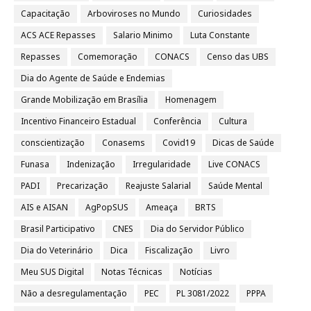
Capacitação
Arboviroses no Mundo
Curiosidades
ACS ACE Repasses
Salario Minimo
Luta Constante
Repasses
Comemoração
CONACS
Censo das UBS
Dia do Agente de Saúde e Endemias
Grande Mobilização em Brasília
Homenagem
Incentivo Financeiro Estadual
Conferência
Cultura
conscientização
Conasems
Covid19
Dicas de Saúde
Funasa
Indenização
Irregularidade
Live CONACS
PADI
Precarização
Reajuste Salarial
Saúde Mental
AIS e AISAN
AgPopSUS
Ameaça
BRTS
Brasil Participativo
CNES
Dia do Servidor Público
Dia do Veterinário
Dica
Fiscalização
Livro
Meu SUS Digital
Notas Técnicas
Notícias
Não a desregulamentação
PEC
PL 3081/2022
PPPA