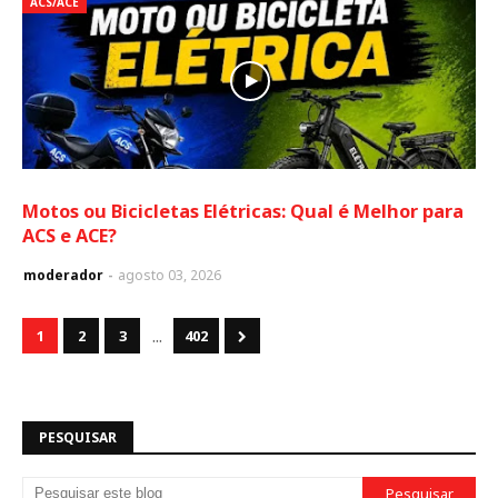
ACS/ACE
Motos ou Bicicletas Elétricas: Qual é Melhor para
ACS e ACE?
moderador
agosto 03, 2026
...
1
2
3
402
PESQUISAR