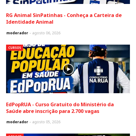
RG Animal SinPatinhas - Conheça a Carteira de
Identidade Animal
moderador
agosto 06, 2026
CURSOS
EdPopRUA - Curso Gratuito do Ministério da
Saúde abre inscrição para 2.700 vagas
moderador
agosto 05, 2026