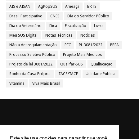
AIS e AISAN
AgPopSUS
Ameaça
BRTS
Brasil Participativo
CNES
Dia do Servidor Público
Dia do Veterinário
Dica
Fiscalização
Livro
Meu SUS Digital
Notas Técnicas
Notícias
Não a desregulamentação
PEC
PL 3081/2022
PPPA
Processo Seletivo Público
Projeto Mais Médicos
Projeto de lei 3081/2022
Qualifar-SUS
Qualificação
Sonho da Casa Própria
TACS/TACE
Utilidade Pública
Vitamina
Viva Mais Brasil
Este site usa cookies para garantir que você