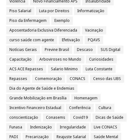
Violência
Novo Financiamento APS
Insalubridade
Piso Salarial
Luta por Direitos
Informatização
Piso da Enfermagem
Exemplo
Aposentadoria Exclusiva Diferenciada
Vacinação
curso saúde com agente
Efetivação
PQAVS
Notícias Gerais
Previne Brasil
Descaso
SUS Digital
Capacitação
Arboviroses no Mundo
Curiosidades
ACS ACE Repasses
Salario Minimo
Luta Constante
Repasses
Comemoração
CONACS
Censo das UBS
Dia do Agente de Saúde e Endemias
Grande Mobilização em Brasília
Homenagem
Incentivo Financeiro Estadual
Conferência
Cultura
conscientização
Conasems
Covid19
Dicas de Saúde
Funasa
Indenização
Irregularidade
Live CONACS
PADI
Precarização
Reajuste Salarial
Saúde Mental