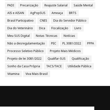
PADI
Precarização
Reajuste Salarial
Saúde Mental
AIS e AISAN
AgPopSUS
Ameaça
BRTS
Brasil Participativo
CNES
Dia do Servidor Público
Dia do Veterinário
Dica
Fiscalização
Livro
Meu SUS Digital
Notas Técnicas
Notícias
Não a desregulamentação
PEC
PL 3081/2022
PPPA
Processo Seletivo Público
Projeto Mais Médicos
Projeto de lei 3081/2022
Qualifar-SUS
Qualificação
Sonho da Casa Própria
TACS/TACE
Utilidade Pública
Vitamina
Viva Mais Brasil