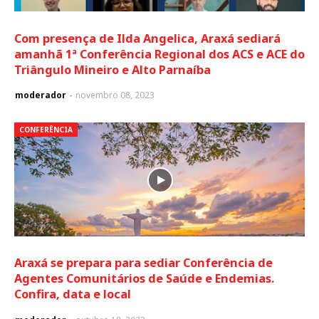
Com presença de Ilda Angelica, Araxá sediará
amanhã 1ª Conferência Regional dos ACS e ACE do
Triângulo Mineiro e Alto Parnaíba
moderador
novembro 08, 2023
CONFERÊNCIA
Araxá se prepara para sediar Conferência de
Agentes Comunitários de Saúde e Endemias.
Confira, data e local