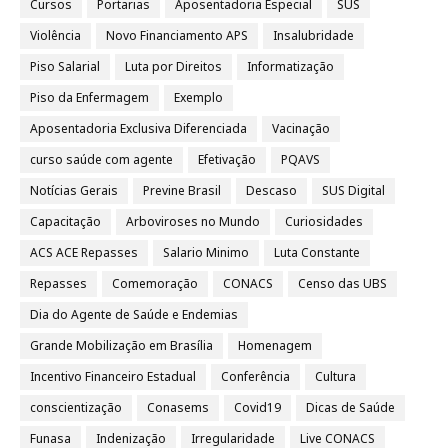
Cursos
Portarias
Aposentadoria Especial
SUS
Violência
Novo Financiamento APS
Insalubridade
Piso Salarial
Luta por Direitos
Informatização
Piso da Enfermagem
Exemplo
Aposentadoria Exclusiva Diferenciada
Vacinação
curso saúde com agente
Efetivação
PQAVS
Notícias Gerais
Previne Brasil
Descaso
SUS Digital
Capacitação
Arboviroses no Mundo
Curiosidades
ACS ACE Repasses
Salario Minimo
Luta Constante
Repasses
Comemoração
CONACS
Censo das UBS
Dia do Agente de Saúde e Endemias
Grande Mobilização em Brasília
Homenagem
Incentivo Financeiro Estadual
Conferência
Cultura
conscientização
Conasems
Covid19
Dicas de Saúde
Funasa
Indenização
Irregularidade
Live CONACS