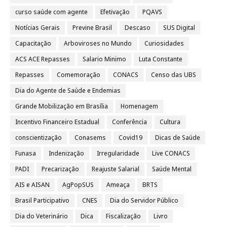
curso saúde com agente
Efetivação
PQAVS
Notícias Gerais
Previne Brasil
Descaso
SUS Digital
Capacitação
Arboviroses no Mundo
Curiosidades
ACS ACE Repasses
Salario Minimo
Luta Constante
Repasses
Comemoração
CONACS
Censo das UBS
Dia do Agente de Saúde e Endemias
Grande Mobilização em Brasília
Homenagem
Incentivo Financeiro Estadual
Conferência
Cultura
conscientização
Conasems
Covid19
Dicas de Saúde
Funasa
Indenização
Irregularidade
Live CONACS
PADI
Precarização
Reajuste Salarial
Saúde Mental
AIS e AISAN
AgPopSUS
Ameaça
BRTS
Brasil Participativo
CNES
Dia do Servidor Público
Dia do Veterinário
Dica
Fiscalização
Livro