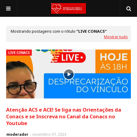
Mostrando postagens com o rótulo
LIVE CONACS
Mostrar tudo
LIVE CONACS
Atenção ACS e ACE! Se liga nas Orientações da
Conacs e se Inscreva no Canal da Conacs no
Youtube
moderador
novembro 07, 2023