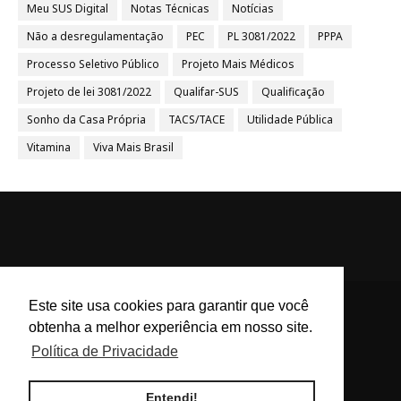
Meu SUS Digital
Notas Técnicas
Notícias
Não a desregulamentação
PEC
PL 3081/2022
PPPA
Processo Seletivo Público
Projeto Mais Médicos
Projeto de lei 3081/2022
Qualifar-SUS
Qualificação
Sonho da Casa Própria
TACS/TACE
Utilidade Pública
Vitamina
Viva Mais Brasil
Este site usa cookies para garantir que você
obtenha a melhor experiência em nosso site.
ACS e ACE Brasil - Agentes
Política de Privacidade
Comunitários de Saúde e
Endemias BR
Entendi!