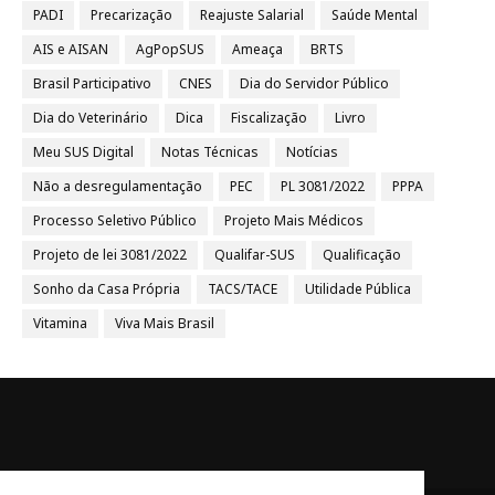
PADI
Precarização
Reajuste Salarial
Saúde Mental
AIS e AISAN
AgPopSUS
Ameaça
BRTS
Brasil Participativo
CNES
Dia do Servidor Público
Dia do Veterinário
Dica
Fiscalização
Livro
Meu SUS Digital
Notas Técnicas
Notícias
Não a desregulamentação
PEC
PL 3081/2022
PPPA
Processo Seletivo Público
Projeto Mais Médicos
Projeto de lei 3081/2022
Qualifar-SUS
Qualificação
Sonho da Casa Própria
TACS/TACE
Utilidade Pública
Vitamina
Viva Mais Brasil