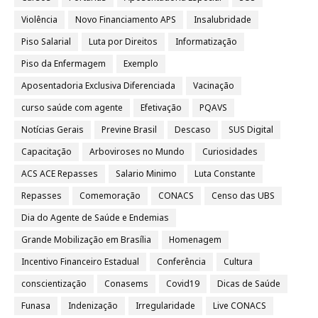
Violência
Novo Financiamento APS
Insalubridade
Piso Salarial
Luta por Direitos
Informatização
Piso da Enfermagem
Exemplo
Aposentadoria Exclusiva Diferenciada
Vacinação
curso saúde com agente
Efetivação
PQAVS
Notícias Gerais
Previne Brasil
Descaso
SUS Digital
Capacitação
Arboviroses no Mundo
Curiosidades
ACS ACE Repasses
Salario Minimo
Luta Constante
Repasses
Comemoração
CONACS
Censo das UBS
Dia do Agente de Saúde e Endemias
Grande Mobilização em Brasília
Homenagem
Incentivo Financeiro Estadual
Conferência
Cultura
conscientização
Conasems
Covid19
Dicas de Saúde
Funasa
Indenização
Irregularidade
Live CONACS