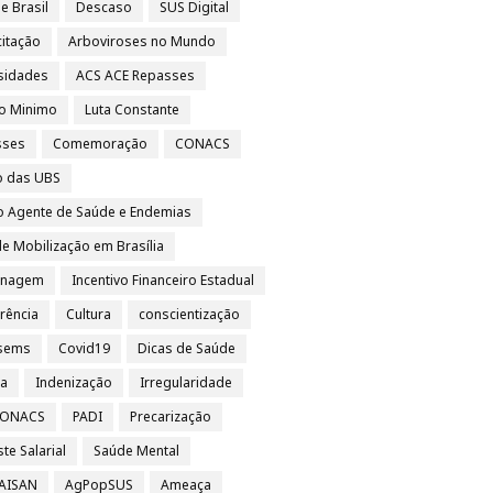
e Brasil
Descaso
SUS Digital
itação
Arboviroses no Mundo
sidades
ACS ACE Repasses
io Minimo
Luta Constante
sses
Comemoração
CONACS
o das UBS
o Agente de Saúde e Endemias
e Mobilização em Brasília
nagem
Incentivo Financeiro Estadual
rência
Cultura
conscientização
sems
Covid19
Dicas de Saúde
sa
Indenização
Irregularidade
 CONACS
PADI
Precarização
te Salarial
Saúde Mental
 AISAN
AgPopSUS
Ameaça