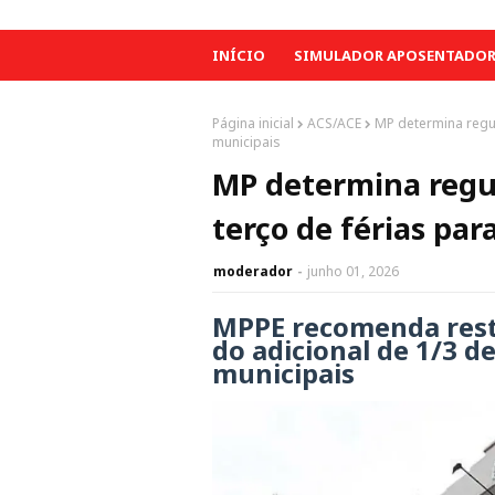
INÍCIO
SIMULADOR APOSENTADORI
Página inicial
ACS/ACE
MP determina regu
municipais
MP determina regu
terço de férias par
moderador
junho 01, 2026
MPPE recomenda res
do adicional de 1/3 de
municipais