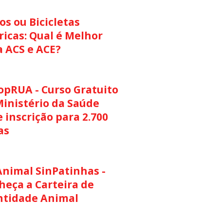
s ou Bicicletas
ricas: Qual é Melhor
a ACS e ACE?
opRUA - Curso Gratuito
Ministério da Saúde
 inscrição para 2.700
as
Animal SinPatinhas -
heça a Carteira de
ntidade Animal