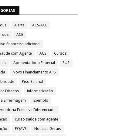
EGORIAS
aque
Alerta
ACS/ACE
ursos
ACE
ivo financeiro adicional
Saúde com Agente
ACS
Cursos
rias
Aposentadoria Especial
SUS
cia
Novo Financiamento APS
ubridade
Piso Salarial
por Direitos
Informatização
da Enfermagem
Exemplo
ntadoria Exclusiva Diferenciada
ação
curso saúde com agente
vação
PQAVS
Notícias Gerais