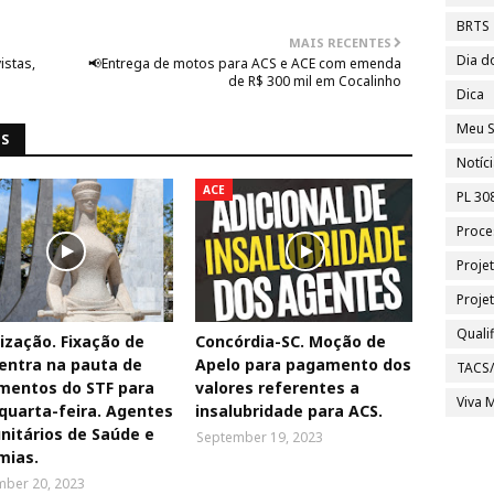
BRTS
MAIS RECENTES
Dia d
istas,
📢Entrega de motos para ACS e ACE com emenda
de R$ 300 mil em Cocalinho
Dica
Meu S
NS
Notíc
ACE
PL 30
Proce
Proje
Proje
Quali
ização. Fixação de
Concórdia-SC. Moção de
entra na pauta de
Apelo para pagamento dos
TACS
mentos do STF para
valores referentes a
Viva M
quarta-feira. Agentes
insalubridade para ACS.
itários de Saúde e
September 19, 2023
mias.
ber 20, 2023