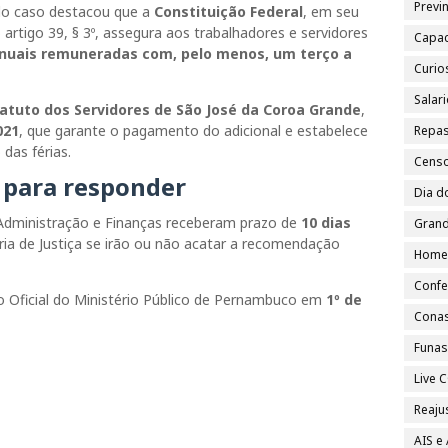
Previn
elo caso destacou que a
Constituição Federal
, em seu
 artigo 39, § 3º, assegura aos trabalhadores e servidores
Capac
anuais remuneradas com, pelo menos, um terço a
Curio
Salar
atuto dos Servidores de São José da Coroa Grande
,
021
, que garante o pagamento do adicional e estabelece
Repa
 das férias.
Cens
o para responder
Dia d
e Administração e Finanças receberam prazo de
10 dias
Grand
ia de Justiça se irão ou não acatar a recomendação
Home
Confe
o Oficial do Ministério Público de Pernambuco em
1º de
Cona
Funa
Live
Reajus
AIS e