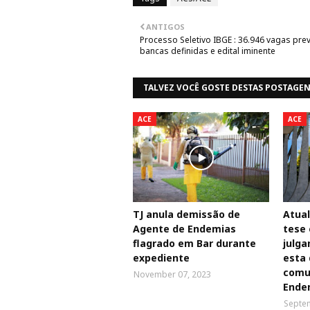
ANTIGOS
Processo Seletivo IBGE : 36.946 vagas prev
bancas definidas e edital iminente
TALVEZ VOCÊ GOSTE DESTAS POSTAGE
ACE
ACE
TJ anula demissão de
Atual
Agente de Endemias
tese 
flagrado em Bar durante
julga
expediente
esta 
comun
November 07, 2023
Ende
Septem