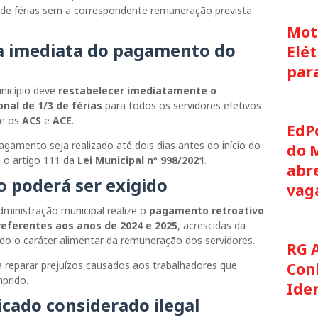
 de férias sem a correspondente remuneração prevista
Moto
 imediata do pagamento do
Elét
par
nicípio deve
restabelecer imediatamente o
nal de 1/3 de férias
para todos os servidores efetivos
te os
ACS
e
ACE
.
EdP
amento seja realizado até dois dias antes do início do
do 
e o artigo 111 da
Lei Municipal nº 998/2021
.
abre
 poderá ser exigido
vag
inistração municipal realize o
pagamento retroativo
referentes aos anos de 2024 e 2025
, acrescidas da
do o caráter alimentar da remuneração dos servidores.
RG 
 reparar prejuízos causados aos trabalhadores que
Con
mprido.
Ide
ado considerado ilegal