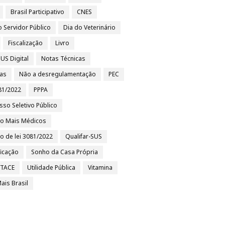
Brasil Participativo
CNES
o Servidor Público
Dia do Veterinário
Fiscalização
Livro
US Digital
Notas Técnicas
ias
Não a desregulamentação
PEC
81/2022
PPPA
sso Seletivo Público
to Mais Médicos
to de lei 3081/2022
Qualifar-SUS
ficação
Sonho da Casa Própria
/TACE
Utilidade Pública
Vitamina
ais Brasil