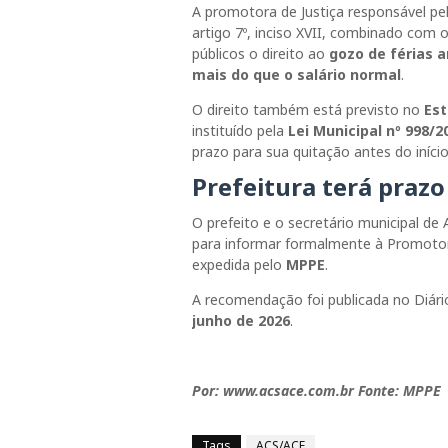
A promotora de Justiça responsável p
artigo 7º, inciso XVII, combinado com o
públicos o direito ao
gozo de férias 
mais do que o salário normal
.
O direito também está previsto no
Est
instituído pela
Lei Municipal nº 998/2
prazo para sua quitação antes do início
Prefeitura terá praz
O prefeito e o secretário municipal d
para informar formalmente à Promotor
expedida pelo
MPPE
.
A recomendação foi publicada no Diári
junho de 2026
.
Por: www.acsace.com.br Fonte: MPPE
Tags
ACS/ACE