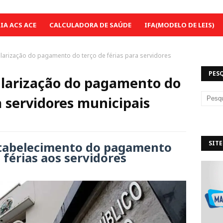
A ACS ACE
CALCULADORA DE SAÚDE
IFA(MODELO DE LEIS)
larização do pagamento do terço de férias para servidores
PES
larização do pagamento do
a servidores municipais
tabelecimento do pagamento
SITE
 férias aos servidores