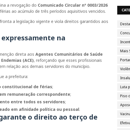
ina a revogação do
Comunicado Circular nº 0003/2026
CAT
férias ao acúmulo de três períodos aquisitivos vencidos.
fronta a legislação vigente e viola direitos garantidos aos
Dest
Conc
s expressamente na
Incent
Mais 
menção direta aos
Agentes Comunitários de Saúde
 Endemias (ACE)
, reforçando que esses profissionais
Porta
m relação aos demais servidores do município.
Violên
 a prefeitura:
Insal
constitucional de férias
;
Luta 
 sem remuneração correspondente
;
Piso 
ento entre todos os servidores
;
Apose
seado em afinidade política ou pessoal
.
Vacin
garante o direito ao terço de
Efeti