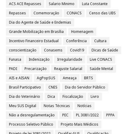
ACS ACE Repasses
Salario Minimo
Luta Constante
Repasses
Comemoração
CONACS
Censo das UBS
Dia do Agente de Saúde e Endemias
Grande Mobilização em Brasília
Homenagem
Incentivo Financeiro Estadual
Conferência
Cultura
conscientização
Conasems
Covid19
Dicas de Saúde
Funasa
Indenização
Irregularidade
Live CONACS
PADI
Precarização
Reajuste Salarial
Saúde Mental
AIS e AISAN
AgPopSUS
Ameaça
BRTS
Brasil Participativo
CNES
Dia do Servidor Público
Dia do Veterinário
Dica
Fiscalização
Livro
Meu SUS Digital
Notas Técnicas
Notícias
Não a desregulamentação
PEC
PL 3081/2022
PPPA
Processo Seletivo Público
Projeto Mais Médicos
Projeto de lei 3081/2022
Qualifar-SUS
Qualificação