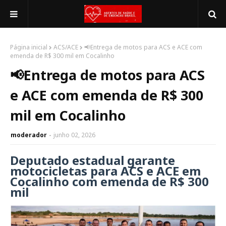
Página inicial
ACS/ACE
📢Entrega de motos para ACS e ACE com
emenda de R$ 300 mil em Cocalinho
📢Entrega de motos para ACS
e ACE com emenda de R$ 300
mil em Cocalinho
moderador
junho 02, 2026
Deputado estadual garante
motocicletas para ACS e ACE em
Cocalinho com emenda de R$ 300
mil