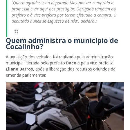
“Quero agradecer ao deputado Max por ter cumprido a
promessa e vir aqui nos prestigiar. Obrigada também ao
prefeito e à vice-prefeita por terem efetuado a compra. O
deputado nunca se esqueceu de nós”, declarou.
Quem administra o município de
Cocalinho?
A aquisição dos veículos foi realizada pela administração
municipal liderada pelo prefeito
Baco
e pela vice-prefeita
Eliane Barros
, após a liberação dos recursos oriundos da
emenda parlamentar.