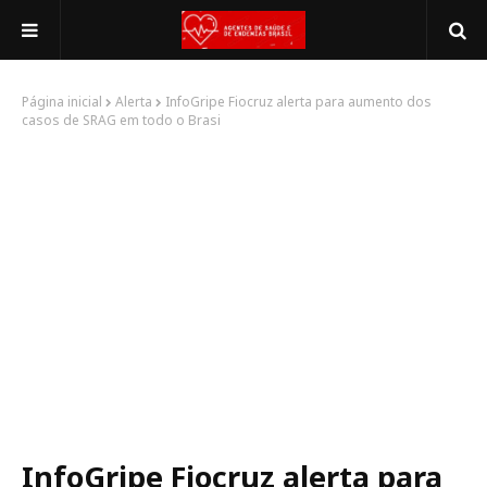
Página inicial
Alerta
InfoGripe Fiocruz alerta para aumento dos
casos de SRAG em todo o Brasi
InfoGripe Fiocruz alerta para