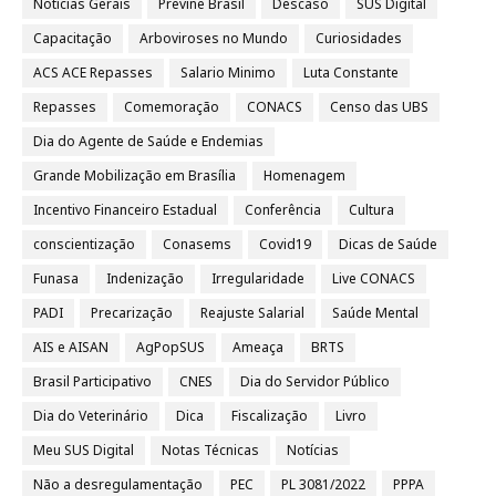
Notícias Gerais
Previne Brasil
Descaso
SUS Digital
Capacitação
Arboviroses no Mundo
Curiosidades
ACS ACE Repasses
Salario Minimo
Luta Constante
Repasses
Comemoração
CONACS
Censo das UBS
Dia do Agente de Saúde e Endemias
Grande Mobilização em Brasília
Homenagem
Incentivo Financeiro Estadual
Conferência
Cultura
conscientização
Conasems
Covid19
Dicas de Saúde
Funasa
Indenização
Irregularidade
Live CONACS
PADI
Precarização
Reajuste Salarial
Saúde Mental
AIS e AISAN
AgPopSUS
Ameaça
BRTS
Brasil Participativo
CNES
Dia do Servidor Público
Dia do Veterinário
Dica
Fiscalização
Livro
Meu SUS Digital
Notas Técnicas
Notícias
Não a desregulamentação
PEC
PL 3081/2022
PPPA