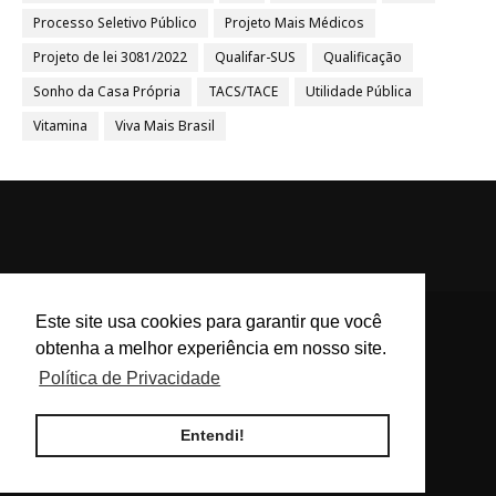
Processo Seletivo Público
Projeto Mais Médicos
Projeto de lei 3081/2022
Qualifar-SUS
Qualificação
Sonho da Casa Própria
TACS/TACE
Utilidade Pública
Vitamina
Viva Mais Brasil
Este site usa cookies para garantir que você
obtenha a melhor experiência em nosso site.
ACS e ACE Brasil - Agentes
Política de Privacidade
Comunitários de Saúde e
Endemias BR
Entendi!
Blog