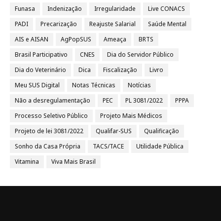
Funasa
Indenização
Irregularidade
Live CONACS
PADI
Precarização
Reajuste Salarial
Saúde Mental
AIS e AISAN
AgPopSUS
Ameaça
BRTS
Brasil Participativo
CNES
Dia do Servidor Público
Dia do Veterinário
Dica
Fiscalização
Livro
Meu SUS Digital
Notas Técnicas
Notícias
Não a desregulamentação
PEC
PL 3081/2022
PPPA
Processo Seletivo Público
Projeto Mais Médicos
Projeto de lei 3081/2022
Qualifar-SUS
Qualificação
Sonho da Casa Própria
TACS/TACE
Utilidade Pública
Vitamina
Viva Mais Brasil