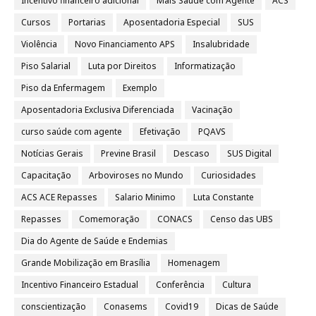
Incentivo financeiro adicional
Mais Saúde com Agente
ACS
Cursos
Portarias
Aposentadoria Especial
SUS
Violência
Novo Financiamento APS
Insalubridade
Piso Salarial
Luta por Direitos
Informatização
Piso da Enfermagem
Exemplo
Aposentadoria Exclusiva Diferenciada
Vacinação
curso saúde com agente
Efetivação
PQAVS
Notícias Gerais
Previne Brasil
Descaso
SUS Digital
Capacitação
Arboviroses no Mundo
Curiosidades
ACS ACE Repasses
Salario Minimo
Luta Constante
Repasses
Comemoração
CONACS
Censo das UBS
Dia do Agente de Saúde e Endemias
Grande Mobilização em Brasília
Homenagem
Incentivo Financeiro Estadual
Conferência
Cultura
conscientização
Conasems
Covid19
Dicas de Saúde