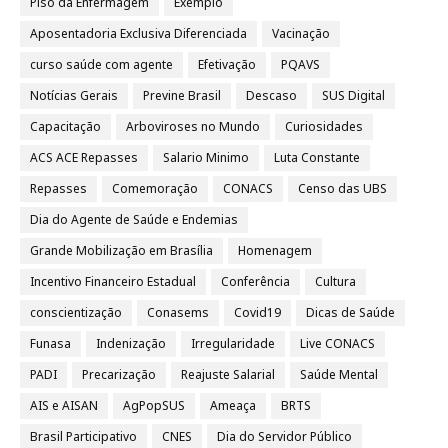
Piso da Enfermagem
Exemplo
Aposentadoria Exclusiva Diferenciada
Vacinação
curso saúde com agente
Efetivação
PQAVS
Notícias Gerais
Previne Brasil
Descaso
SUS Digital
Capacitação
Arboviroses no Mundo
Curiosidades
ACS ACE Repasses
Salario Minimo
Luta Constante
Repasses
Comemoração
CONACS
Censo das UBS
Dia do Agente de Saúde e Endemias
Grande Mobilização em Brasília
Homenagem
Incentivo Financeiro Estadual
Conferência
Cultura
conscientização
Conasems
Covid19
Dicas de Saúde
Funasa
Indenização
Irregularidade
Live CONACS
PADI
Precarização
Reajuste Salarial
Saúde Mental
AIS e AISAN
AgPopSUS
Ameaça
BRTS
Brasil Participativo
CNES
Dia do Servidor Público