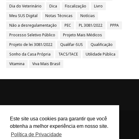
Dia do Veterinário
Dica
Fiscalização
Livro
Meu SUS Digital
Notas Técnicas
Notícias
Não a desregulamentação
PEC
PL 3081/2022
PPPA
Processo Seletivo Público
Projeto Mais Médicos
Projeto de lei 3081/2022
Qualifar-SUS
Qualificação
Sonho da Casa Própria
TACS/TACE
Utilidade Pública
Vitamina
Viva Mais Brasil
Este site usa cookies para garantir que você
obtenha a melhor experiência em nosso site.
ACS e ACE Brasil - Agentes
Política de Privacidade