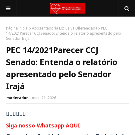
Página inicial
Aposentadoria Exclusiva Diferenciada
PEC
14/2021Parecer CCJ Senado: Entenda o relatório apresentado pelo
Senador Irajá
PEC 14/2021Parecer CCJ
Senado: Entenda o relatório
apresentado pelo Senador
Irajá
moderador
maio 21, 2026
👇🏻👇🏻👇🏻
Siga nosso Whatsapp AQUI