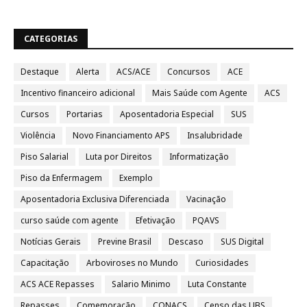
CATEGORIAS
Destaque
Alerta
ACS/ACE
Concursos
ACE
Incentivo financeiro adicional
Mais Saúde com Agente
ACS
Cursos
Portarias
Aposentadoria Especial
SUS
Violência
Novo Financiamento APS
Insalubridade
Piso Salarial
Luta por Direitos
Informatização
Piso da Enfermagem
Exemplo
Aposentadoria Exclusiva Diferenciada
Vacinação
curso saúde com agente
Efetivação
PQAVS
Notícias Gerais
Previne Brasil
Descaso
SUS Digital
Capacitação
Arboviroses no Mundo
Curiosidades
ACS ACE Repasses
Salario Minimo
Luta Constante
Repasses
Comemoração
CONACS
Censo das UBS