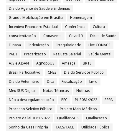
Dia do Agente de Saúde e Endemias
Grande Mobilização em Brasília
Homenagem
Incentivo Financeiro Estadual
Conferência
Cultura
conscientização
Conasems
Covid19
Dicas de Saúde
Funasa
Indenização
Irregularidade
Live CONACS
PADI
Precarização
Reajuste Salarial
Saúde Mental
AIS e AISAN
AgPopSUS
Ameaça
BRTS
Brasil Participativo
CNES
Dia do Servidor Público
Dia do Veterinário
Dica
Fiscalização
Livro
Meu SUS Digital
Notas Técnicas
Notícias
Não a desregulamentação
PEC
PL 3081/2022
PPPA
Processo Seletivo Público
Projeto Mais Médicos
Projeto de lei 3081/2022
Qualifar-SUS
Qualificação
Sonho da Casa Própria
TACS/TACE
Utilidade Pública