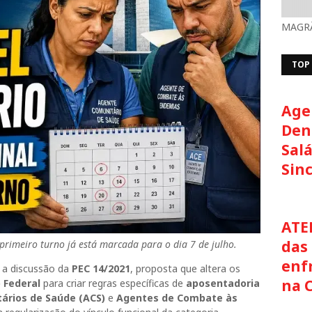
MAGRÃ
TOP
Age
Den
Salá
Sin
ATE
das 
primeiro turno já está marcada para o dia 7 de julho.
enf
u a discussão da
PEC 14/2021
, proposta que altera os
na 
o Federal
para criar regras específicas de
aposentadoria
ários de Saúde (ACS)
e
Agentes de Combate às