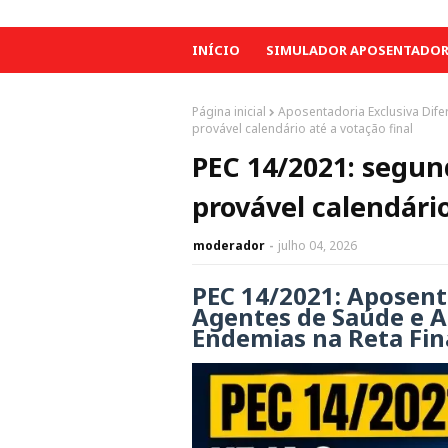
INÍCIO
SIMULADOR APOSENTADORI
Página inicial
Aposentadoria Exclusiva Dife
provável calendário até a votação final
PEC 14/2021: segund
provável calendário
moderador
julho 04, 2026
PEC 14/2021: Aposent
Agentes de Saúde e 
Endemias na Reta Fin