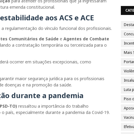
sição
para atender os profissionais que já ingressaram
utura emenda constitucional.
CAT
stabilidade aos ACS e ACE
Dest
a regulamentação do vínculo funcional dos profissionais.
Conc
tes Comunitários de Saúde
e
Agentes de Combate
Incent
ando a contratação temporária ou terceirizada para o
Mais 
erá ocorrer em situações excepcionais, como
Porta
Violên
garantir maior segurança jurídica para os profissionais
Insal
de doenças e na promoção da saúde.
Luta 
ção durante a pandemia
Piso 
(PSD-TO)
ressaltou a importância do trabalho
Apose
 país, especialmente durante a pandemia da Covid-19.
Vacin
Efeti