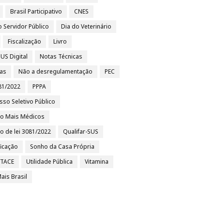
Brasil Participativo
CNES
o Servidor Público
Dia do Veterinário
Fiscalização
Livro
US Digital
Notas Técnicas
ias
Não a desregulamentação
PEC
81/2022
PPPA
sso Seletivo Público
to Mais Médicos
to de lei 3081/2022
Qualifar-SUS
ficação
Sonho da Casa Própria
/TACE
Utilidade Pública
Vitamina
ais Brasil