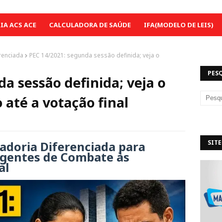
A ACS ACE
CALCULADORA DE SAÚDE
IFA(MODELO DE LEIS)
renciada
PEC 14/2021: segunda sessão definida; veja o
PES
a sessão definida; veja o
 até a votação final
adoria Diferenciada para
SITE
Agentes de Combate às
al