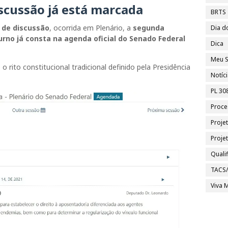
scussão já está marcada
BRTS
 de discussão
, ocorrida em Plenário, a
segunda
Dia d
rno já consta na agenda oficial do Senado Federal
Dica
Meu S
 rito constitucional tradicional definido pela Presidência
Notíc
PL 30
Proce
Proje
Proje
Quali
TACS
Viva M