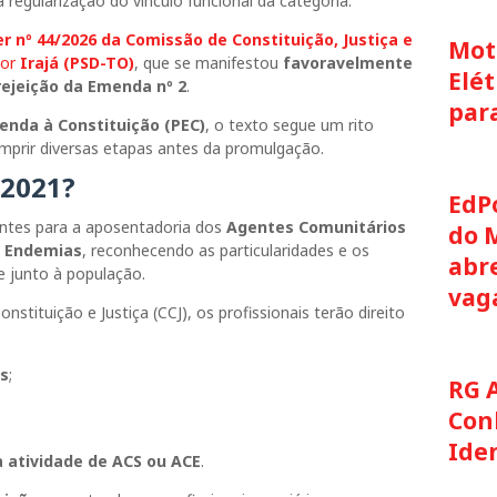
 regularização do vínculo funcional da categoria.
r nº 44/2026 da Comissão de Constituição, Justiça e
Moto
dor
Irajá (PSD-TO)
, que se manifestou
favoravelmente
Elét
rejeição da Emenda nº 2
.
par
enda à Constituição (PEC)
, o texto segue um rito
cumprir diversas etapas antes da promulgação.
/2021?
EdP
ntes para a aposentadoria dos
Agentes Comunitários
do 
 Endemias
, reconhecendo as particularidades e os
abre
e junto à população.
vag
tituição e Justiça (CCJ), os profissionais terão direito
es
;
RG 
;
Con
Ide
a atividade de ACS ou ACE
.