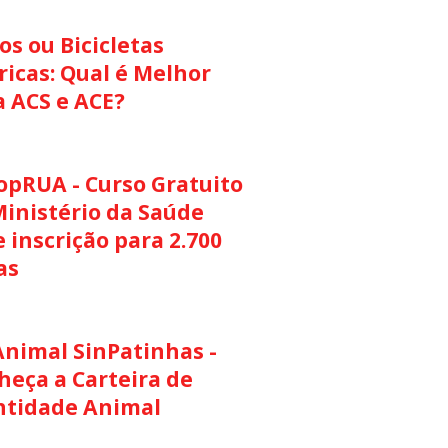
s ou Bicicletas
ricas: Qual é Melhor
a ACS e ACE?
opRUA - Curso Gratuito
Ministério da Saúde
 inscrição para 2.700
as
Animal SinPatinhas -
heça a Carteira de
ntidade Animal