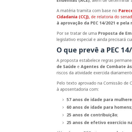
Endemias (ACE)
, além de determinar a
A matéria tramita com base no
Parece
Cidadania (CCJ)
, de relatoria do sena
à aprovação da PEC 14/2021 e pela 
Por se tratar de uma
Proposta de Em
legislativo especial e ainda precisará 
O que prevê a PEC 14
A proposta estabelece regras permane
de Saúde
e
Agentes de Combate às
riscos da atividade exercida diariament
Pelo texto aprovado na Comissão de Cons
à aposentadoria com:
57 anos de idade para mulher
60 anos de idade para homens
25 anos de contribuição
;
25 anos de efetivo exercício n