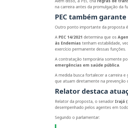
Além disso, a PEC cria
regras de tran
na carreira antes da promulgação da f
PEC também garante e
Outro ponto importante da proposta é 
A
PEC 14/2021
determina que os
Agen
às Endemias
tenham estabilidade, ved
exercício permanente dessas funções.
A contratação temporária somente pod
emergências em saúde pública
.
A medida busca fortalecer a carreira e 
que atuam diretamente na prevenção 
Relator destaca atua
Relator da proposta, o senador
Irajá 
desempenhado pelos agentes em todo o
Segundo o parlamentar: