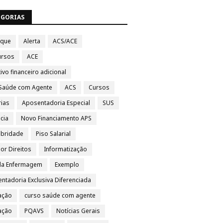
EGORIAS
aque
Alerta
ACS/ACE
ursos
ACE
ivo financeiro adicional
Saúde com Agente
ACS
Cursos
rias
Aposentadoria Especial
SUS
cia
Novo Financiamento APS
ubridade
Piso Salarial
por Direitos
Informatização
da Enfermagem
Exemplo
ntadoria Exclusiva Diferenciada
ação
curso saúde com agente
vação
PQAVS
Notícias Gerais