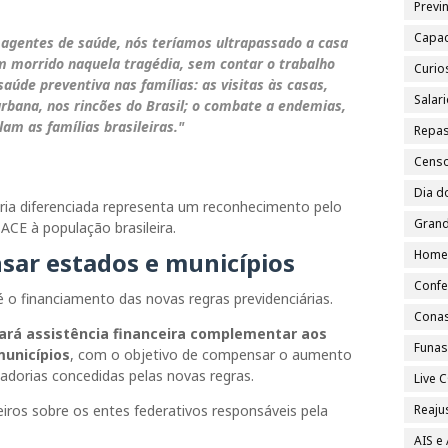
Previn
Capac
 agentes de saúde, nós teríamos ultrapassado a casa
am morrido naquela tragédia, sem contar o trabalho
Curio
aúde preventiva nas famílias: as visitas às casas,
Salar
urbana, nos rincões do Brasil; o combate a endemias,
am as famílias brasileiras."
Repa
Cens
Dia d
ia diferenciada representa um reconhecimento pelo
Grand
ACE à população brasileira.
sar estados e municípios
Home
Confe
 o financiamento das novas regras previdenciárias.
Cona
ará assistência financeira complementar aos
Funa
municípios
, com o objetivo de compensar o aumento
dorias concedidas pelas novas regras.
Live
iros sobre os entes federativos responsáveis pela
Reajus
AIS e