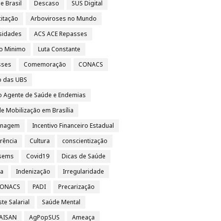
e Brasil
Descaso
SUS Digital
itação
Arboviroses no Mundo
sidades
ACS ACE Repasses
io Minimo
Luta Constante
sses
Comemoração
CONACS
o das UBS
o Agente de Saúde e Endemias
e Mobilização em Brasília
nagem
Incentivo Financeiro Estadual
rência
Cultura
conscientização
sems
Covid19
Dicas de Saúde
sa
Indenização
Irregularidade
 CONACS
PADI
Precarização
te Salarial
Saúde Mental
 AISAN
AgPopSUS
Ameaça