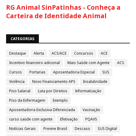
RG Animal SinPatinhas - Conheça a
Carteira de Identidade Animal
CATEGORIAS
Destaque
Alerta
ACS/ACE
Concursos
ACE
Incentivo financeiro adicional
Mais Saúde com Agente
ACS
Cursos
Portarias
Aposentadoria Especial
SUS
Violência
Novo Financiamento APS
Insalubridade
Piso Salarial
Luta por Direitos
Informatização
Piso da Enfermagem
Exemplo
Aposentadoria Exclusiva Diferenciada
Vacinação
curso saúde com agente
Efetivação
PQAVS
Notícias Gerais
Previne Brasil
Descaso
SUS Digital