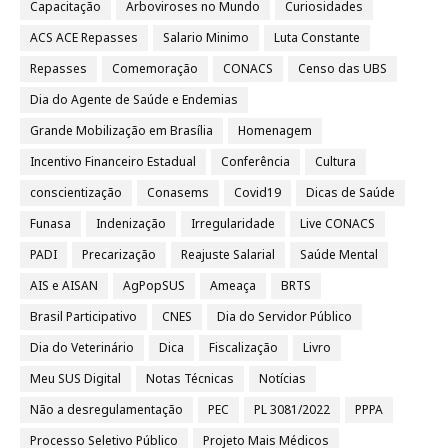
Capacitação
Arboviroses no Mundo
Curiosidades
ACS ACE Repasses
Salario Minimo
Luta Constante
Repasses
Comemoração
CONACS
Censo das UBS
Dia do Agente de Saúde e Endemias
Grande Mobilização em Brasília
Homenagem
Incentivo Financeiro Estadual
Conferência
Cultura
conscientização
Conasems
Covid19
Dicas de Saúde
Funasa
Indenização
Irregularidade
Live CONACS
PADI
Precarização
Reajuste Salarial
Saúde Mental
AIS e AISAN
AgPopSUS
Ameaça
BRTS
Brasil Participativo
CNES
Dia do Servidor Público
Dia do Veterinário
Dica
Fiscalização
Livro
Meu SUS Digital
Notas Técnicas
Notícias
Não a desregulamentação
PEC
PL 3081/2022
PPPA
Processo Seletivo Público
Projeto Mais Médicos