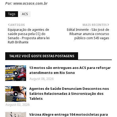
Por: www.acsace.com.br
Tags
ACS
ANTIGOS
MAIS RECENTES
Equiparação de agentes de
Edital Iminente - São José de
saúde passa pela CCJ do
Ribamar anuncia concurso
Senado - Proposta altera lei
público com 545 vagas
Ruth Brilhante
TALVEZ VOCÊ GOSTE DESTAS POSTAGENS
13 motos são entregues aos ACS para reforçar
atendimento em Rio Sono
August 08, 2026
Agentes de Saúde Denunciam Descontos nos
Salários Relacionadas à Sincronização dos
Tablets
August 02, 2026
Várzea Alegre entrega 104 motocicletas para