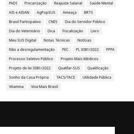
PADI
Precarização
Reajuste Salarial
Saúde Mental
AIS e AISAN
AgPopSUS
Ameaça
BRTS
Brasil Participativo
CNES
Dia do Servidor Público
Dia do Veterinário
Dica
Fiscalização
Livro
Meu SUS Digital
Notas Técnicas
Notícias
Não a desregulamentação
PEC
PL 3081/2022
PPPA
Processo Seletivo Público
Projeto Mais Médicos
Projeto de lei 3081/2022
Qualifar-SUS
Qualificação
Sonho da Casa Própria
TACS/TACE
Utilidade Pública
Vitamina
Viva Mais Brasil