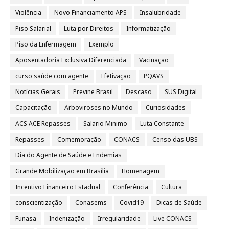
Violência
Novo Financiamento APS
Insalubridade
Piso Salarial
Luta por Direitos
Informatização
Piso da Enfermagem
Exemplo
Aposentadoria Exclusiva Diferenciada
Vacinação
curso saúde com agente
Efetivação
PQAVS
Notícias Gerais
Previne Brasil
Descaso
SUS Digital
Capacitação
Arboviroses no Mundo
Curiosidades
ACS ACE Repasses
Salario Minimo
Luta Constante
Repasses
Comemoração
CONACS
Censo das UBS
Dia do Agente de Saúde e Endemias
Grande Mobilização em Brasília
Homenagem
Incentivo Financeiro Estadual
Conferência
Cultura
conscientização
Conasems
Covid19
Dicas de Saúde
Funasa
Indenização
Irregularidade
Live CONACS