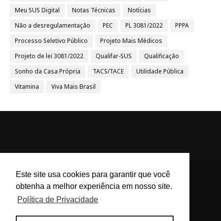
Meu SUS Digital
Notas Técnicas
Notícias
Não a desregulamentação
PEC
PL 3081/2022
PPPA
Processo Seletivo Público
Projeto Mais Médicos
Projeto de lei 3081/2022
Qualifar-SUS
Qualificação
Sonho da Casa Própria
TACS/TACE
Utilidade Pública
Vitamina
Viva Mais Brasil
Este site usa cookies para garantir que você
obtenha a melhor experiência em nosso site.
ACS e ACE Brasil - Agentes
Política de Privacidade
Comunitários de Saúde e