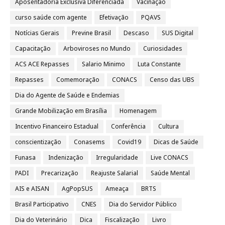
Aposentadoria Exclusiva Diferenciada
Vacinação
curso saúde com agente
Efetivação
PQAVS
Notícias Gerais
Previne Brasil
Descaso
SUS Digital
Capacitação
Arboviroses no Mundo
Curiosidades
ACS ACE Repasses
Salario Minimo
Luta Constante
Repasses
Comemoração
CONACS
Censo das UBS
Dia do Agente de Saúde e Endemias
Grande Mobilização em Brasília
Homenagem
Incentivo Financeiro Estadual
Conferência
Cultura
conscientização
Conasems
Covid19
Dicas de Saúde
Funasa
Indenização
Irregularidade
Live CONACS
PADI
Precarização
Reajuste Salarial
Saúde Mental
AIS e AISAN
AgPopSUS
Ameaça
BRTS
Brasil Participativo
CNES
Dia do Servidor Público
Dia do Veterinário
Dica
Fiscalização
Livro