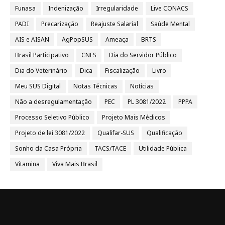
Funasa
Indenização
Irregularidade
Live CONACS
PADI
Precarização
Reajuste Salarial
Saúde Mental
AIS e AISAN
AgPopSUS
Ameaça
BRTS
Brasil Participativo
CNES
Dia do Servidor Público
Dia do Veterinário
Dica
Fiscalização
Livro
Meu SUS Digital
Notas Técnicas
Notícias
Não a desregulamentação
PEC
PL 3081/2022
PPPA
Processo Seletivo Público
Projeto Mais Médicos
Projeto de lei 3081/2022
Qualifar-SUS
Qualificação
Sonho da Casa Própria
TACS/TACE
Utilidade Pública
Vitamina
Viva Mais Brasil