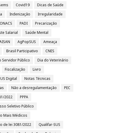
sems
Covid19
Dicas de Saúde
sa
Indenização
Irregularidade
 CONACS
PADI
Precarização
te Salarial
Saúde Mental
 AISAN
AgPopSUS
Ameaça
Brasil Participativo
CNES
o Servidor Público
Dia do Veterinário
Fiscalização
Livro
US Digital
Notas Técnicas
ias
Não a desregulamentação
PEC
81/2022
PPPA
sso Seletivo Público
to Mais Médicos
to de lei 3081/2022
Qualifar-SUS