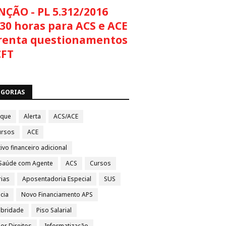
NÇÃO - PL 5.312/2016
30 horas para ACS e ACE
renta questionamentos
CFT
EGORIAS
aque
Alerta
ACS/ACE
ursos
ACE
ivo financeiro adicional
Saúde com Agente
ACS
Cursos
rias
Aposentadoria Especial
SUS
cia
Novo Financiamento APS
ubridade
Piso Salarial
por Direitos
Informatização