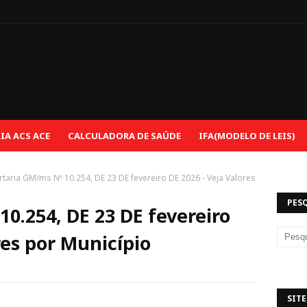
e
A ACS ACE
CALCULADORA DE SAÚDE
IFA(MODELO DE LEIS)
rtaria GM/ms Nº 10.254, DE 23 DE fevereiro DE 2026 - Veja Valores
PES
0.254, DE 23 DE fevereiro
res por Município
SITE