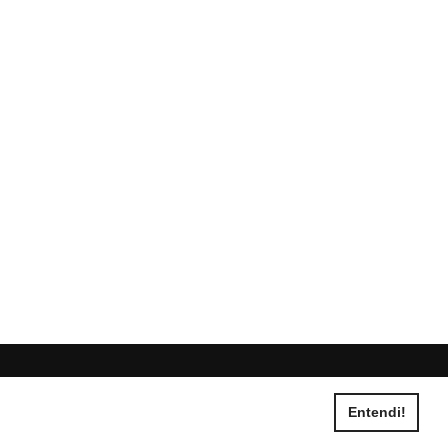
Entendi!
ias BR