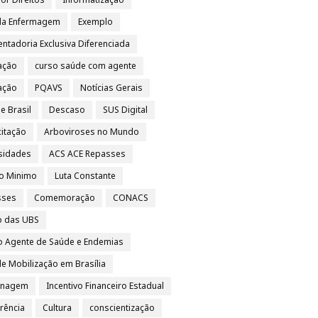
da Enfermagem
Exemplo
ntadoria Exclusiva Diferenciada
ação
curso saúde com agente
vação
PQAVS
Notícias Gerais
e Brasil
Descaso
SUS Digital
itação
Arboviroses no Mundo
sidades
ACS ACE Repasses
io Minimo
Luta Constante
sses
Comemoração
CONACS
o das UBS
o Agente de Saúde e Endemias
e Mobilização em Brasília
nagem
Incentivo Financeiro Estadual
rência
Cultura
conscientização