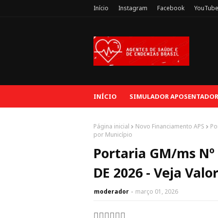
Início
Instagram
Facebook
YouTub
INÍCIO
SIMULADOR APOSENTADORI
Página inicial
Novo Financiamento APS
Po
por Município
Portaria GM/ms Nº 1
DE 2026 - Veja Valo
moderador
março 01, 2026
👇🏻👇🏻👇🏻