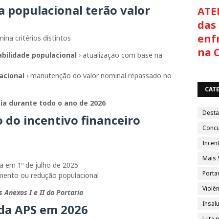
 populacional terão valor
ATE
das 
enf
ina critérios distintos
na 
bilidade populacional
› atualização com base na
acional
› manutenção do valor nominal repassado no
CAT
ia durante todo o ano de 2026
Dest
o do incentivo financeiro
Conc
Incent
Mais 
a em 1º de julho de 2025
Porta
imento ou redução populacional
Violên
 Anexos I e II da Portaria
Insal
 da APS em 2026
Luta 