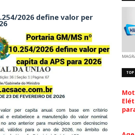
.254/2026 define valor per
026
MAGRÃ
TOP
Moto
Elét
par
Age