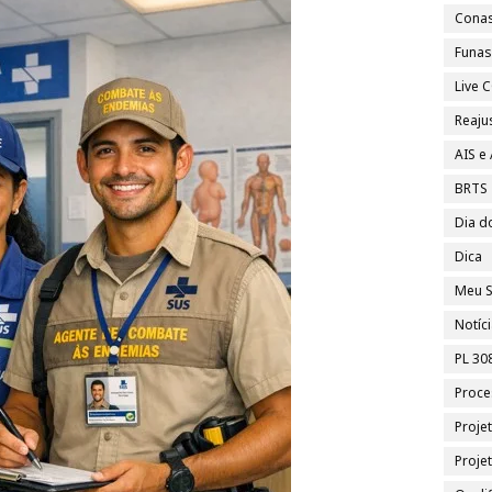
Cona
Funa
Live
Reajus
AIS e
BRTS
Dia d
Dica
Meu S
Notíc
PL 30
Proce
Proje
Proje