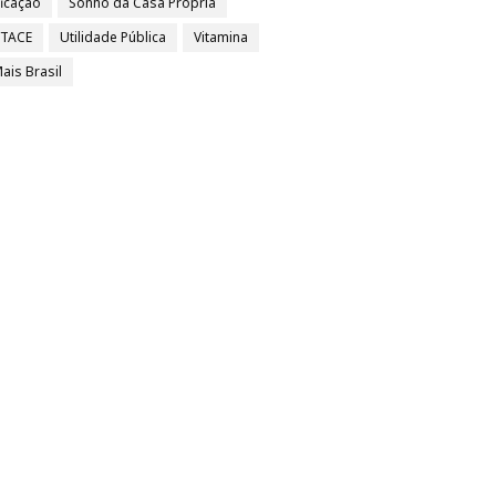
ficação
Sonho da Casa Própria
/TACE
Utilidade Pública
Vitamina
ais Brasil