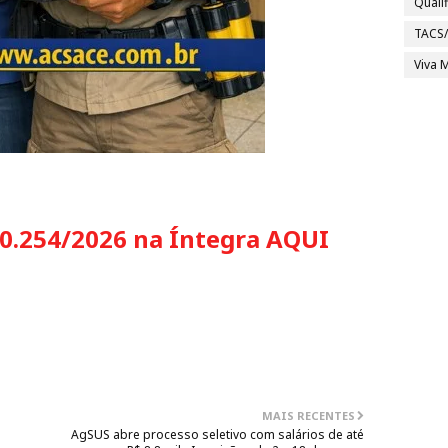
Quali
TACS
Viva M
0.254/2026 na Íntegra AQUI
MAIS RECENTES
AgSUS abre processo seletivo com salários de até