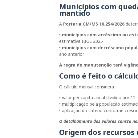
Municípios com queda
mantido
A
Portaria GM/MS 10.254/2026
determ
•
municípios com acréscimo ou esta
estimativa IBGE 2025
•
municípios com decréscimo popul
ano anterior
A regra de manutenção terá vigênc
Como é feito o cálcul
O cálculo mensal considera
• valor per capita anual dividido por 12
• multiplicação pela população estimad
• aplicação do critério conforme cresc
O detalhamento dos valores consta nos
Origem dos recursos