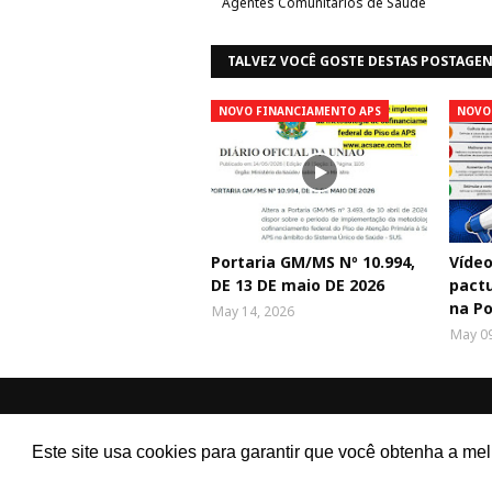
Agentes Comunitários de Saúde
TALVEZ VOCÊ GOSTE DESTAS POSTAGE
NOVO FINANCIAMENTO APS
NOVO
Portaria GM/MS Nº 10.994,
Vídeo
DE 13 DE maio DE 2026
pactu
na Po
May 14, 2026
May 09
Este site usa cookies para garantir que você obtenha a me
ACS e ACE Brasil - A