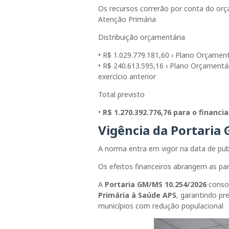
Os recursos correrão por conta do or
Atenção Primária
Distribuição orçamentária
• R$ 1.029.779.181,60 › Plano Orçamen
• R$ 240.613.595,16 › Plano Orçamen
exercício anterior
Total previsto
•
R$ 1.270.392.776,76 para o financ
Vigência da Portaria
A norma entra em vigor na data de pub
Os efeitos financeiros abrangem as pa
A
Portaria GM/MS 10.254/2026
consol
Primária à Saúde APS
, garantindo pr
municípios com redução populacional