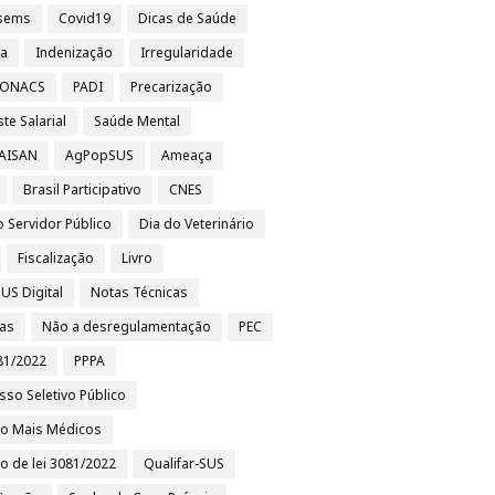
sems
Covid19
Dicas de Saúde
sa
Indenização
Irregularidade
 CONACS
PADI
Precarização
te Salarial
Saúde Mental
 AISAN
AgPopSUS
Ameaça
Brasil Participativo
CNES
o Servidor Público
Dia do Veterinário
Fiscalização
Livro
US Digital
Notas Técnicas
ias
Não a desregulamentação
PEC
81/2022
PPPA
sso Seletivo Público
to Mais Médicos
to de lei 3081/2022
Qualifar-SUS