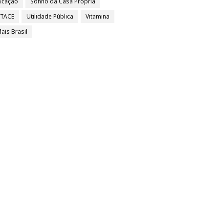
ficação
Sonho da Casa Própria
/TACE
Utilidade Pública
Vitamina
ais Brasil