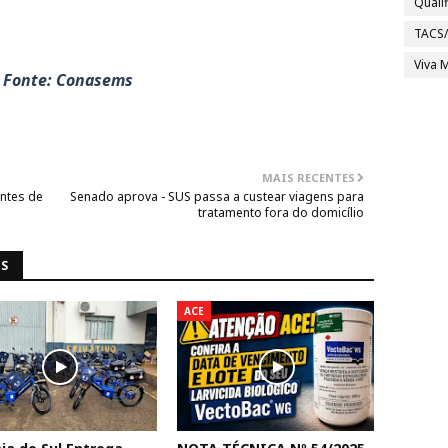
Quali
TACS
Viva M
 Fonte: Conasems
MAIS RECENTES
entes de
Senado aprova - SUS passa a custear viagens para
tratamento fora do domicílio
NS
ACE