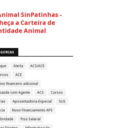
Animal SinPatinhas -
heça a Carteira de
ntidade Animal
EGORIAS
aque
Alerta
ACS/ACE
ursos
ACE
ivo financeiro adicional
Saúde com Agente
ACS
Cursos
rias
Aposentadoria Especial
SUS
cia
Novo Financiamento APS
ubridade
Piso Salarial
por Direitos
Informatização