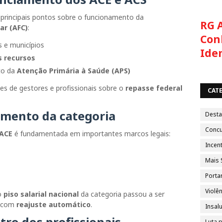
 principais pontos sobre o funcionamento da
RG 
ar (AFC)
:
Con
 e municípios
Ide
s recursos
to da
Atenção Primária à Saúde (APS)
es de gestores e profissionais sobre o
repasse federal
CAT
iamento da categoria
Dest
Conc
 ACE
é fundamentada em importantes marcos legais:
Incent
Mais 
Porta
Violên
o
piso salarial nacional
da categoria passou a ser
, com
reajuste automático
.
Insal
tro dos profissionais
Luta 