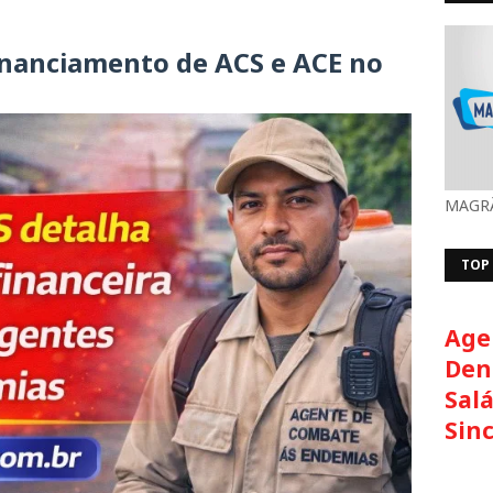
financiamento de ACS e ACE no
MAGRÃ
TOP
Age
Den
Salá
Sin