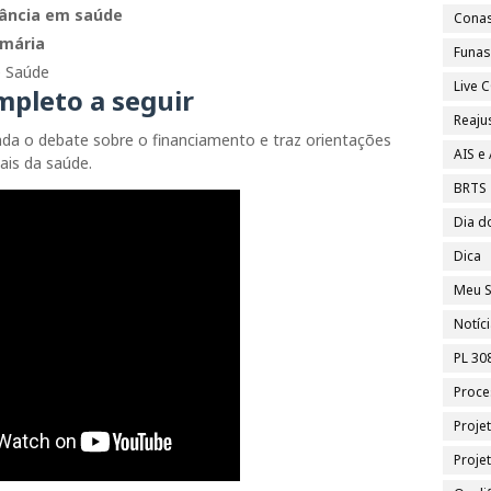
lância em saúde
Cona
imária
Funa
e Saúde
Live
mpleto a seguir
Reajus
da o debate sobre o financiamento e traz orientações
AIS e
ais da saúde.
BRTS
Dia d
Dica
Meu S
Notíc
PL 30
Proce
Proje
Proje