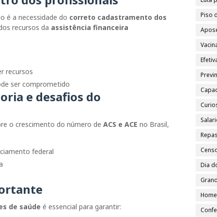
Piso 
io é a necessidade do
correto cadastramento dos
 dos recursos da
assistência financeira
Apose
Vacin
Efeti
r recursos
Previn
de ser comprometido
Capac
oria e desafios do
Curio
Salar
bre o crescimento do número de
ACS e ACE
no Brasil,
Repa
Cens
ciamento federal
a
Dia d
Grand
ortante
Home
es de saúde
é essencial para garantir:
Confe