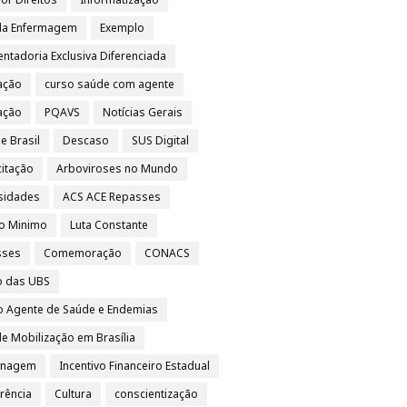
da Enfermagem
Exemplo
ntadoria Exclusiva Diferenciada
ação
curso saúde com agente
vação
PQAVS
Notícias Gerais
e Brasil
Descaso
SUS Digital
itação
Arboviroses no Mundo
sidades
ACS ACE Repasses
io Minimo
Luta Constante
sses
Comemoração
CONACS
o das UBS
o Agente de Saúde e Endemias
e Mobilização em Brasília
nagem
Incentivo Financeiro Estadual
rência
Cultura
conscientização