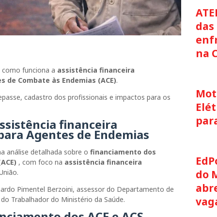
ATE
das 
enf
na 
 como funciona a
assistência financeira
s de Combate às Endemias (ACE)
.
Moto
epasse, cadastro dos profissionais e impactos para os
Elét
par
ssistência financeira
para
Agentes de Endemias
a análise detalhada sobre o
financiamento dos
EdP
(ACE)
, com foco na
assistência financeira
do 
União.
abre
ardo Pimentel Berzoini
, assessor do Departamento de
vag
e do Trabalhador do
Ministério da Saúde
.
anciamento dos ACE e ACS