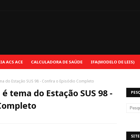
e
A ACS ACE
CALCULADORA DE SAÚDE
IFA(MODELO DE LEIS)
ma do Estação SUS 98 - Confira o Episódio Completo
é tema do Estação SUS 98 -
PES
 Completo
SITE