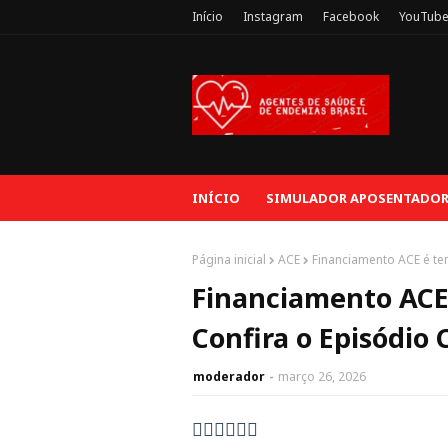
Início
Instagram
Facebook
YouTub
INÍCIO
SIMULADOR APOSENTADORI
Página inicial
ACE
Financiamento ACE é te
Financiamento ACE 
Confira o Episódio
moderador
março 26, 2026
👇🏻👇🏻👇🏻