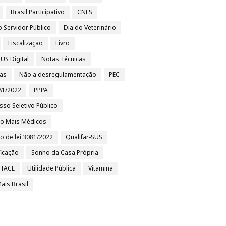
Brasil Participativo
CNES
o Servidor Público
Dia do Veterinário
Fiscalização
Livro
US Digital
Notas Técnicas
ias
Não a desregulamentação
PEC
81/2022
PPPA
sso Seletivo Público
to Mais Médicos
to de lei 3081/2022
Qualifar-SUS
ficação
Sonho da Casa Própria
/TACE
Utilidade Pública
Vitamina
ais Brasil