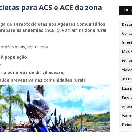
cletas para ACS e ACE da zona
CAT
ga de 14 motocicletas aos Agentes Comunitários
Dest
Combate às Endemias (ACE)
que atuam na
zona rural
Conc
Incent
rofissionais, representa:
Mais 
 à população
;
Porta
o
;
Violên
io por áreas de difícil acesso
;
Insal
aúde preventiva nas comunidades rurais
.
Luta 
Piso 
Apose
Vacin
Efeti