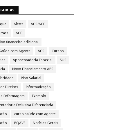
EGORIAS
aque
Alerta
ACS/ACE
ursos
ACE
ivo financeiro adicional
Saúde com Agente
ACS
Cursos
rias
Aposentadoria Especial
SUS
cia
Novo Financiamento APS
ubridade
Piso Salarial
por Direitos
Informatização
da Enfermagem
Exemplo
ntadoria Exclusiva Diferenciada
ação
curso saúde com agente
vação
PQAVS
Notícias Gerais