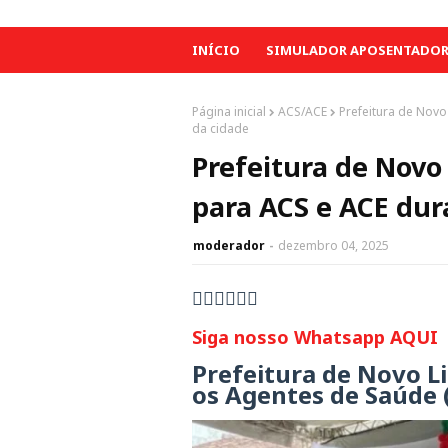
INÍCIO
SIMULADOR APOSENTADORI
Página inicial
ACS/ACE
Prefeitura de Novo
da cidade
Prefeitura de Novo
para ACS e ACE dur
moderador
dezembro 04, 2025
👇🏻👇🏻👇🏻
Siga nosso Whatsapp AQUI
Prefeitura de Novo L
os Agentes de Saúde 