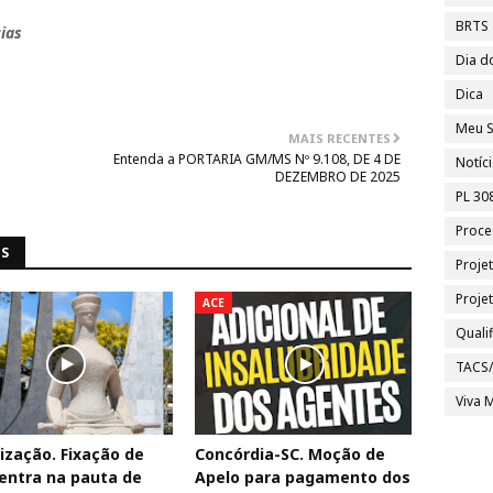
BRTS
ias
Dia d
Dica
Meu S
MAIS RECENTES
Entenda a PORTARIA GM/MS Nº 9.108, DE 4 DE
Notíc
DEZEMBRO DE 2025
PL 30
Proce
NS
Proje
Proje
ACE
Quali
TACS
Viva M
ização. Fixação de
Concórdia-SC. Moção de
entra na pauta de
Apelo para pagamento dos