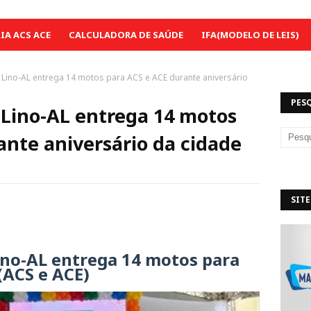
A ACS ACE
CALCULADORA DE SAÚDE
IFA(MODELO DE LEIS)
 Lino-AL entrega 14 motos para ACS e ACE durante aniversário
PES
 Lino-AL entrega 14 motos
ante aniversário da cidade
SITE
ino-AL entrega 14 motos para
(ACS e ACE)