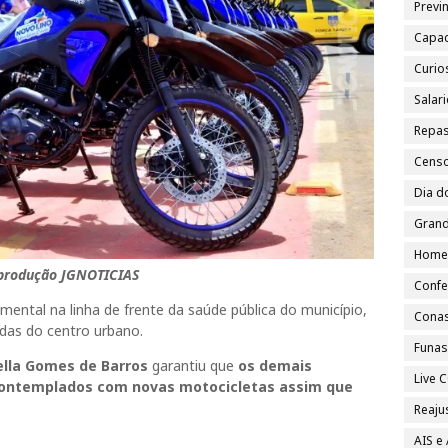
Previn
Capac
Curio
Salar
Repa
Cens
Dia d
Grand
Home
produção JGNOTICIAS
Confe
ntal na linha de frente da saúde pública do município,
Cona
das do centro urbano.
Funa
lla Gomes de Barros
garantiu que
os demais
Live
ontemplados com novas motocicletas assim que
Reajus
AIS e