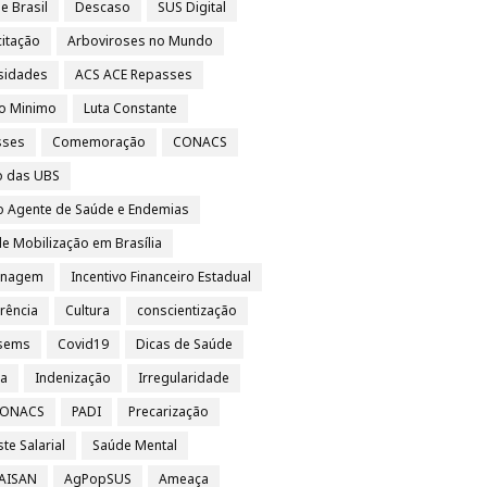
e Brasil
Descaso
SUS Digital
itação
Arboviroses no Mundo
sidades
ACS ACE Repasses
io Minimo
Luta Constante
sses
Comemoração
CONACS
o das UBS
o Agente de Saúde e Endemias
e Mobilização em Brasília
nagem
Incentivo Financeiro Estadual
rência
Cultura
conscientização
sems
Covid19
Dicas de Saúde
sa
Indenização
Irregularidade
 CONACS
PADI
Precarização
te Salarial
Saúde Mental
 AISAN
AgPopSUS
Ameaça