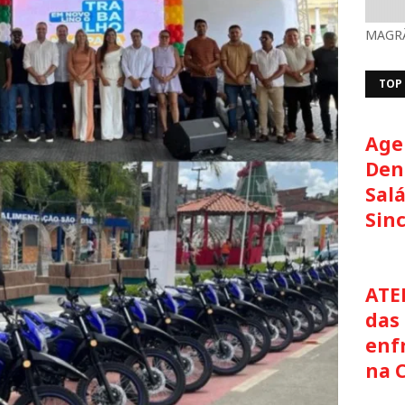
MAGRÃ
TOP
Age
Den
Salá
Sin
ATE
das 
enf
na 