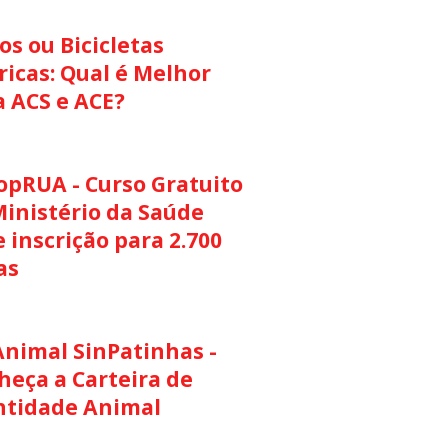
s ou Bicicletas
ricas: Qual é Melhor
a ACS e ACE?
opRUA - Curso Gratuito
Ministério da Saúde
 inscrição para 2.700
as
Animal SinPatinhas -
heça a Carteira de
ntidade Animal