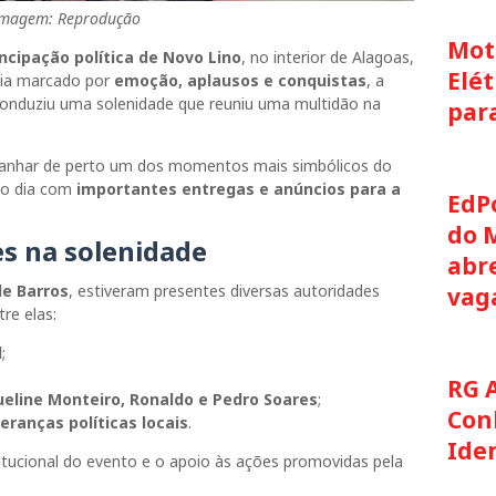
magem: Reprodução
Moto
cipação política de Novo Lino
, no interior de Alagoas,
Elét
dia marcado por
emoção, aplausos e conquistas
, a
onduziu uma solenidade que reuniu uma multidão na
par
nhar de perto um dos momentos mais simbólicos do
u o dia com
importantes entregas e anúncios para a
EdP
do 
s na solenidade
abre
e Barros
, estiveram presentes diversas autoridades
vag
re elas:
l
;
RG 
ueline Monteiro, Ronaldo e Pedro Soares
;
Con
eranças políticas locais
.
Ide
titucional do evento e o apoio às ações promovidas pela