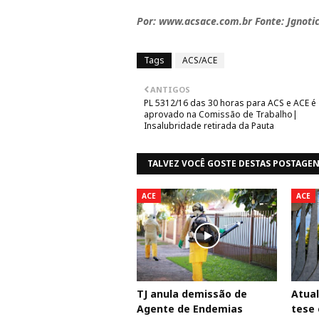
Por: www.acsace.com.br Fonte: Jgnotic
Tags
ACS/ACE
ANTIGOS
PL 5312/16 das 30 horas para ACS e ACE é
aprovado na Comissão de Trabalho|
Insalubridade retirada da Pauta
TALVEZ VOCÊ GOSTE DESTAS POSTAGE
ACE
ACE
TJ anula demissão de
Atual
Agente de Endemias
tese 