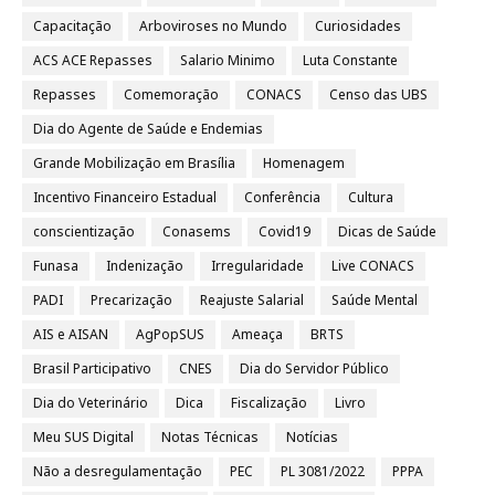
Capacitação
Arboviroses no Mundo
Curiosidades
ACS ACE Repasses
Salario Minimo
Luta Constante
Repasses
Comemoração
CONACS
Censo das UBS
Dia do Agente de Saúde e Endemias
Grande Mobilização em Brasília
Homenagem
Incentivo Financeiro Estadual
Conferência
Cultura
conscientização
Conasems
Covid19
Dicas de Saúde
Funasa
Indenização
Irregularidade
Live CONACS
PADI
Precarização
Reajuste Salarial
Saúde Mental
AIS e AISAN
AgPopSUS
Ameaça
BRTS
Brasil Participativo
CNES
Dia do Servidor Público
Dia do Veterinário
Dica
Fiscalização
Livro
Meu SUS Digital
Notas Técnicas
Notícias
Não a desregulamentação
PEC
PL 3081/2022
PPPA