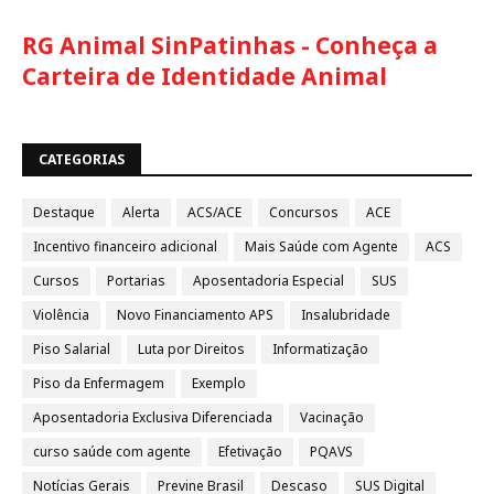
RG Animal SinPatinhas - Conheça a
Carteira de Identidade Animal
CATEGORIAS
Destaque
Alerta
ACS/ACE
Concursos
ACE
Incentivo financeiro adicional
Mais Saúde com Agente
ACS
Cursos
Portarias
Aposentadoria Especial
SUS
Violência
Novo Financiamento APS
Insalubridade
Piso Salarial
Luta por Direitos
Informatização
Piso da Enfermagem
Exemplo
Aposentadoria Exclusiva Diferenciada
Vacinação
curso saúde com agente
Efetivação
PQAVS
Notícias Gerais
Previne Brasil
Descaso
SUS Digital