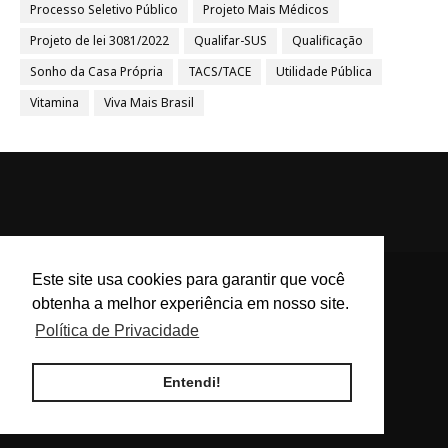
Processo Seletivo Público
Projeto Mais Médicos
Projeto de lei 3081/2022
Qualifar-SUS
Qualificação
Sonho da Casa Própria
TACS/TACE
Utilidade Pública
Vitamina
Viva Mais Brasil
Este site usa cookies para garantir que você
obtenha a melhor experiência em nosso site.
ACS e ACE Brasil - Agentes
Política de Privacidade
Comunitários de Saúde e
Endemias BR
Entendi!
Blog