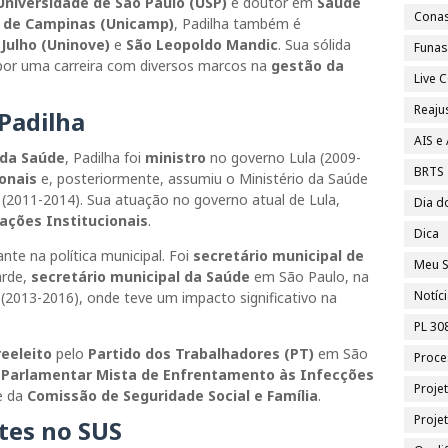
Universidade de São Paulo (USP)
e doutor em
Saúde
Cona
l de Campinas (Unicamp)
, Padilha também é
Julho (Uninove)
e
São Leopoldo Mandic
. Sua sólida
Funa
or uma carreira com diversos marcos na
gestão da
Live
Reajus
 Padilha
AIS e
 da Saúde
, Padilha foi
ministro
no governo Lula (2009-
BRTS
onais
e, posteriormente, assumiu o Ministério da Saúde
(2011-2014). Sua atuação no governo atual de Lula,
Dia d
lações Institucionais
.
Dica
te na política municipal. Foi
secretário municipal de
Meu S
arde,
secretário municipal da Saúde
em São Paulo, na
Notíc
(2013-2016), onde teve um impacto significativo na
PL 30
eeleito
pelo
Partido dos Trabalhadores (PT)
em São
Proce
 Parlamentar Mista de Enfrentamento às Infecções
Proje
 da
Comissão de Seguridade Social e Família
.
Proje
tes no SUS