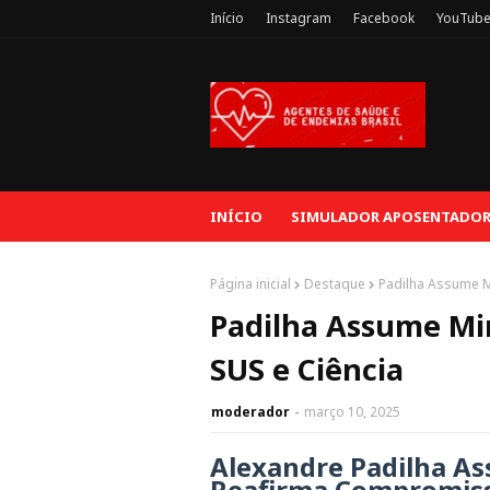
Início
Instagram
Facebook
YouTub
INÍCIO
SIMULADOR APOSENTADORI
Página inicial
Destaque
Padilha Assume Mi
Padilha Assume Min
SUS e Ciência
moderador
março 10, 2025
Alexandre Padilha As
Reafirma Compromiss