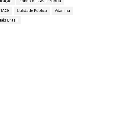
ficação
Sonho da Casa Própria
/TACE
Utilidade Pública
Vitamina
ais Brasil