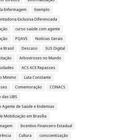
da Enfermagem
Exemplo
ntadoria Exclusiva Diferenciada
ação
curso saúde com agente
vação
PQAVS
Notícias Gerais
e Brasil
Descaso
SUS Digital
itação
Arboviroses no Mundo
sidades
ACS ACE Repasses
io Minimo
Luta Constante
sses
Comemoração
CONACS
o das UBS
o Agente de Saúde e Endemias
e Mobilização em Brasília
nagem
Incentivo Financeiro Estadual
rência
Cultura
conscientização