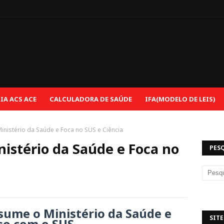
e
A ACS ACE
CALCULADORA DE SAÚDE
IFA(MODELO DE LEIS)
nistério da Saúde e Foca no SUS e Ciência
istério da Saúde e Foca no
PES
sume o Ministério da Saúde e
SITE
o com o SUS