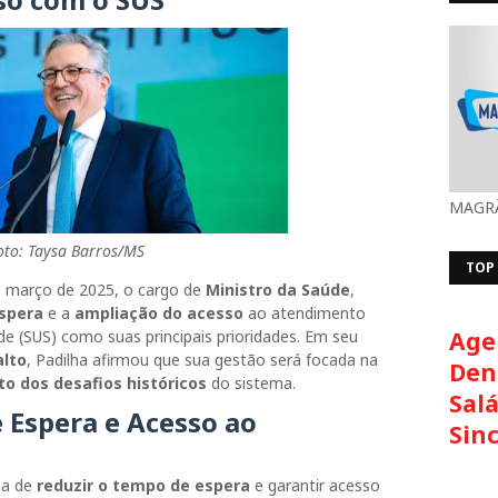
MAGRÃ
oto: Taysa Barros/MS
TOP
 março de 2025, o cargo de
Ministro da Saúde
,
spera
e a
ampliação do acesso
ao atendimento
e (SUS) como suas principais prioridades. Em seu
Age
alto
, Padilha afirmou que sua gestão será focada na
Den
o dos desafios históricos
do sistema.
Salá
 Espera e Acesso ao
Sin
ia de
reduzir o tempo de espera
e garantir acesso