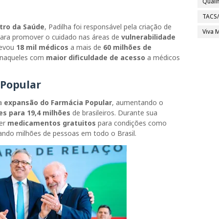
Quali
s
TACS
tro da Saúde
, Padilha foi responsável pela criação de
Viva M
ara promover o cuidado nas áreas de
vulnerabilidade
levou
18 mil médicos
a mais de
60 milhões de
 naqueles com
maior dificuldade de acesso
a médicos
 Popular
 a
expansão do Farmácia Popular
, aumentando o
es para 19,4 milhões
de brasileiros. Durante sua
cer
medicamentos gratuitos
para condições como
iando milhões de pessoas em todo o Brasil.