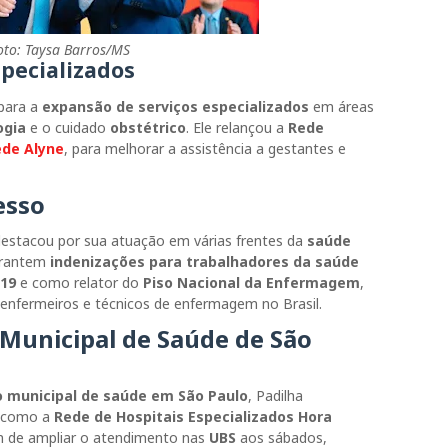
oto: Taysa Barros/MS
specializados
 para a
expansão de serviços especializados
em áreas
ogia
e o cuidado
obstétrico
. Ele relançou a
Rede
de Alyne
, para melhorar a assistência a gestantes e
esso
 destacou por sua atuação em várias frentes da
saúde
garantem
indenizações para trabalhadores da saúde
-19
e como relator do
Piso Nacional da Enfermagem
,
 enfermeiros e técnicos de enfermagem no Brasil.
 Municipal de Saúde de São
 municipal de saúde em São Paulo
, Padilha
, como a
Rede de Hospitais Especializados Hora
m de ampliar o atendimento nas
UBS
aos sábados,