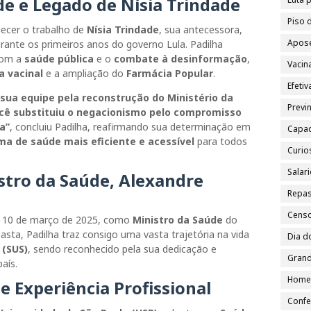
e e Legado de Nísia Trindade
Piso 
hecer o trabalho de
Nísia Trindade
, sua antecessora,
Apose
rante os primeiros anos do governo Lula. Padilha
com a
saúde pública
e o
combate à desinformação
,
Vacin
 vacinal
e a ampliação do
Farmácia Popular
.
Efeti
à sua equipe pela reconstrução do Ministério da
Previn
cê substituiu o negacionismo pelo compromisso
a”
, concluiu Padilha, reafirmando sua determinação em
Capac
ma de saúde mais eficiente e acessível
para todos
Curio
Salar
tro da Saúde, Alexandre
Repa
Cens
a 10 de março de 2025, como
Ministro da Saúde
do
pasta, Padilha traz consigo uma vasta trajetória na vida
Dia d
 (SUS)
, sendo reconhecido pela sua dedicação e
Grand
aís.
Home
 Experiência Profissional
Confe