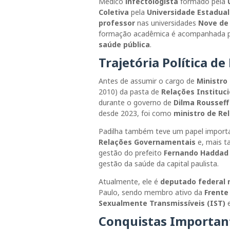
Médico
infectologista
formado pela
Coletiva
pela
Universidade Estadua
professor
nas universidades
Nove de 
formação acadêmica é acompanhada p
saúde pública
.
Trajetória Política de
Antes de assumir o cargo de
Ministro
2010) da pasta de
Relações Instituci
durante o governo de
Dilma Rousseff
desde 2023, foi como
ministro de Re
Padilha também teve um papel importan
Relações Governamentais
e, mais t
gestão do prefeito
Fernando Haddad
gestão da saúde da capital paulista.
Atualmente, ele é
deputado federal r
Paulo, sendo membro ativo da
Frente
Sexualmente Transmissíveis (IST)
e
Conquistas Importan