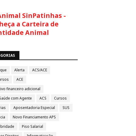
Animal SinPatinhas -
heça a Carteira de
ntidade Animal
EGORIAS
aque
Alerta
ACS/ACE
ursos
ACE
ivo financeiro adicional
Saúde com Agente
ACS
Cursos
rias
Aposentadoria Especial
SUS
cia
Novo Financiamento APS
ubridade
Piso Salarial
por Direitos
Informatização