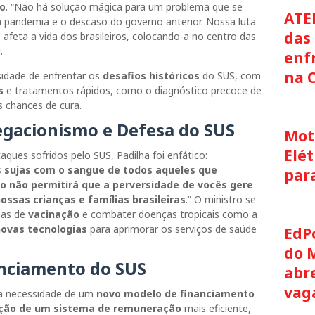
do
. “Não há solução mágica para um problema que se
ATE
 pandemia e o descaso do governo anterior. Nossa luta
das 
afeta a vida dos brasileiros, colocando-a no centro das
.
enf
na 
sidade de enfrentar os
desafios históricos
do SUS, com
s
e tratamentos rápidos, como o diagnóstico precoce de
 chances de cura.
gacionismo e Defesa do SUS
Moto
Elét
aques sofridos pelo SUS, Padilha foi enfático:
 sujas com o sangue de todos aqueles que
par
o não permitirá que a perversidade de vocês gere
ossas crianças e famílias brasileiras
.” O ministro se
has de
vacinação
e combater doenças tropicais como a
ovas tecnologias
para aprimorar os serviços de saúde
EdP
do 
nciamento do SUS
abre
vag
 a necessidade de um
novo modelo de financiamento
ação de um sistema de remuneração
mais eficiente,