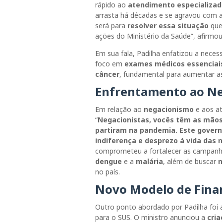
rápido ao
atendimento especializa
arrasta há décadas e se agravou com a
será para
resolver essa situação
que 
ações do Ministério da Saúde”, afirmou
Em sua fala, Padilha enfatizou a neces
foco em
exames médicos essenciai
câncer
, fundamental para aumentar as
Enfrentamento ao Ne
Em relação ao
negacionismo
e aos at
“
Negacionistas, vocês têm as mãos
partiram na pandemia. Este govern
indiferença e desprezo à vida das n
comprometeu a fortalecer as campan
dengue
e a
malária
, além de buscar
n
no país.
Novo Modelo de Fina
Outro ponto abordado por Padilha foi
para o SUS. O ministro anunciou a
cri