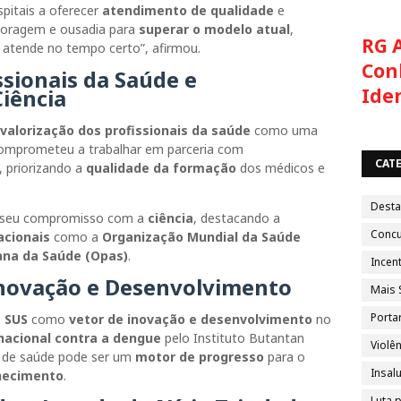
spitais a oferecer
atendimento de qualidade
e
coragem e ousadia para
superar o modelo atual
,
RG 
m atende no tempo certo”, afirmou.
Con
ssionais da Saúde e
Ide
iência
valorização dos profissionais da saúde
como uma
 comprometeu a trabalhar em parceria com
CAT
 priorizando a
qualidade da formação
dos médicos e
Dest
ou seu compromisso com a
ciência
, destacando a
Conc
acionais
como a
Organização Mundial da Saúde
na da Saúde (Opas)
.
Incent
novação e Desenvolvimento
Mais 
Porta
o
SUS
como
vetor de inovação e desenvolvimento
no
nacional contra a dengue
pelo Instituto Butantan
Violên
 de saúde pode ser um
motor de progresso
para o
Insal
hecimento
.
Luta 