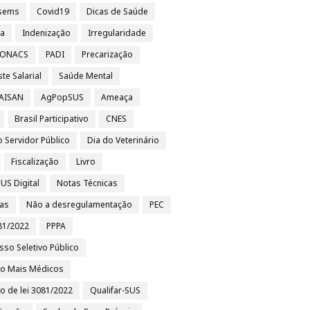
sems
Covid19
Dicas de Saúde
sa
Indenização
Irregularidade
 CONACS
PADI
Precarização
te Salarial
Saúde Mental
 AISAN
AgPopSUS
Ameaça
Brasil Participativo
CNES
o Servidor Público
Dia do Veterinário
Fiscalização
Livro
US Digital
Notas Técnicas
ias
Não a desregulamentação
PEC
81/2022
PPPA
sso Seletivo Público
to Mais Médicos
to de lei 3081/2022
Qualifar-SUS