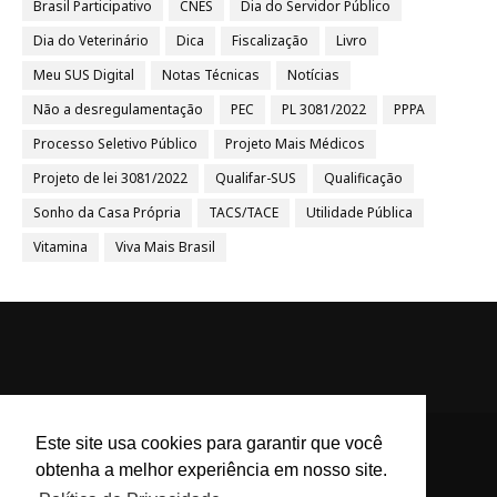
Brasil Participativo
CNES
Dia do Servidor Público
Dia do Veterinário
Dica
Fiscalização
Livro
Meu SUS Digital
Notas Técnicas
Notícias
Não a desregulamentação
PEC
PL 3081/2022
PPPA
Processo Seletivo Público
Projeto Mais Médicos
Projeto de lei 3081/2022
Qualifar-SUS
Qualificação
Sonho da Casa Própria
TACS/TACE
Utilidade Pública
Vitamina
Viva Mais Brasil
Este site usa cookies para garantir que você
obtenha a melhor experiência em nosso site.
ACS e ACE Brasil - Agentes