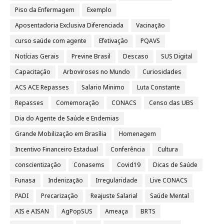
Piso da Enfermagem
Exemplo
Aposentadoria Exclusiva Diferenciada
Vacinação
curso saúde com agente
Efetivação
PQAVS
Notícias Gerais
Previne Brasil
Descaso
SUS Digital
Capacitação
Arboviroses no Mundo
Curiosidades
ACS ACE Repasses
Salario Minimo
Luta Constante
Repasses
Comemoração
CONACS
Censo das UBS
Dia do Agente de Saúde e Endemias
Grande Mobilização em Brasília
Homenagem
Incentivo Financeiro Estadual
Conferência
Cultura
conscientização
Conasems
Covid19
Dicas de Saúde
Funasa
Indenização
Irregularidade
Live CONACS
PADI
Precarização
Reajuste Salarial
Saúde Mental
AIS e AISAN
AgPopSUS
Ameaça
BRTS