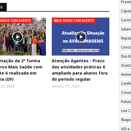
Previn
NS
Capac
Curio
 SAÚDE COM AGENTE
MAIS SAÚDE COM AGENTE
Salar
Repa
Cens
Dia d
omação da 2ª Turma
Atenção Agentes - Prazo
Grand
urso Mais Saúde com
das atividades práticas é
e é realizada em
ampliado para alunos fora
Home
ia (DF)
do período regular
Confe
20, 2026
January 27, 2026
Cona
Funa
Live
Reajus
AIS e