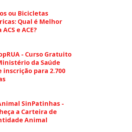
s ou Bicicletas
ricas: Qual é Melhor
a ACS e ACE?
opRUA - Curso Gratuito
Ministério da Saúde
 inscrição para 2.700
as
Animal SinPatinhas -
heça a Carteira de
ntidade Animal