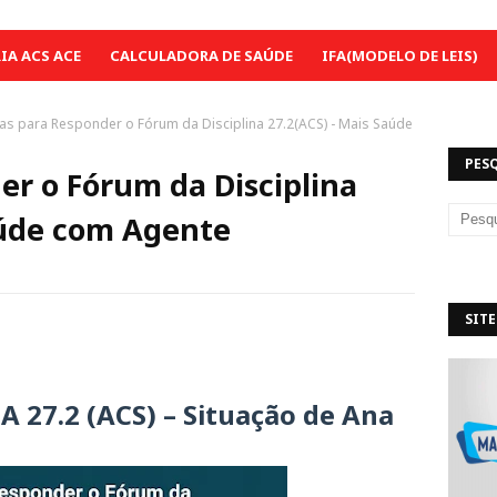
A ACS ACE
CALCULADORA DE SAÚDE
IFA(MODELO DE LEIS)
as para Responder o Fórum da Disciplina 27.2(ACS) - Mais Saúde
PES
er o Fórum da Disciplina
aúde com Agente
SITE
27.2 (ACS) – Situação de Ana