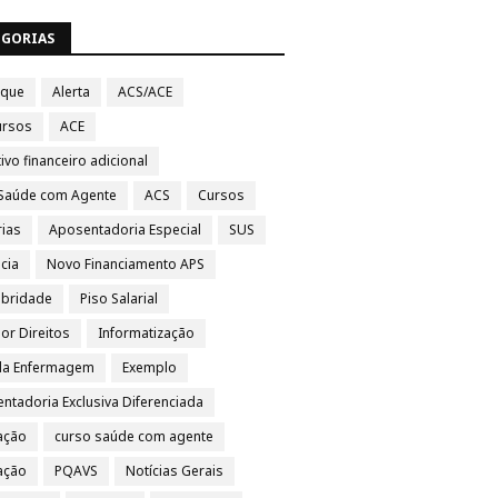
EGORIAS
aque
Alerta
ACS/ACE
ursos
ACE
ivo financeiro adicional
Saúde com Agente
ACS
Cursos
rias
Aposentadoria Especial
SUS
cia
Novo Financiamento APS
ubridade
Piso Salarial
por Direitos
Informatização
da Enfermagem
Exemplo
ntadoria Exclusiva Diferenciada
ação
curso saúde com agente
vação
PQAVS
Notícias Gerais