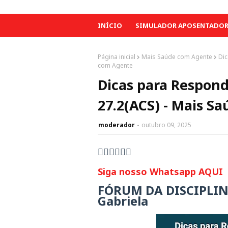
INÍCIO
SIMULADOR APOSENTADORI
Página inicial
Mais Saúde com Agente
Dic
com Agente
Dicas para Respond
27.2(ACS) - Mais S
moderador
outubro 09, 2025
👇🏻👇🏻👇🏻
Siga nosso Whatsapp AQUI
FÓRUM DA DISCIPLINA 
Gabriela