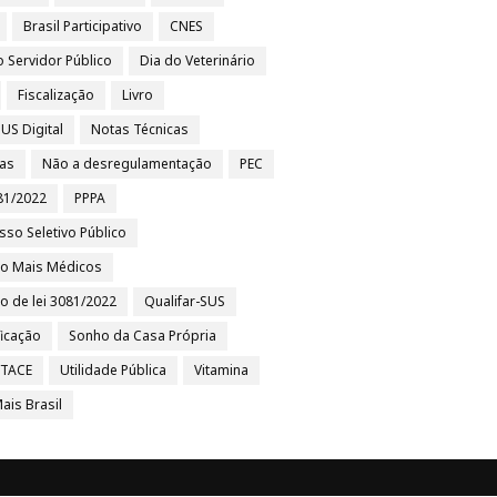
Brasil Participativo
CNES
o Servidor Público
Dia do Veterinário
Fiscalização
Livro
US Digital
Notas Técnicas
ias
Não a desregulamentação
PEC
81/2022
PPPA
sso Seletivo Público
to Mais Médicos
to de lei 3081/2022
Qualifar-SUS
ficação
Sonho da Casa Própria
/TACE
Utilidade Pública
Vitamina
ais Brasil