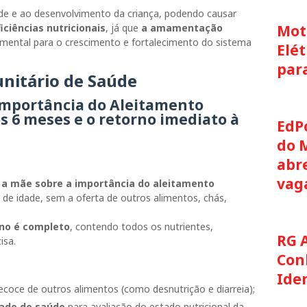
úde e ao desenvolvimento da criança, podendo causar
iciências nutricionais
, já que
a amamentação
Moto
mental para o crescimento e fortalecimento do sistema
Elét
par
nitário de Saúde
 importância do Aleitamento
s 6 meses e o retorno imediato à
EdP
do 
abre
vag
r a mãe sobre a importância do aleitamento
de idade, sem a oferta de outros alimentos, chás,
rno é completo
, contendo todos os nutrientes,
RG 
isa.
Con
Ide
recoce de outros alimentos (como desnutrição e diarreia);
ade de saúde
para avaliação do estado nutricional da