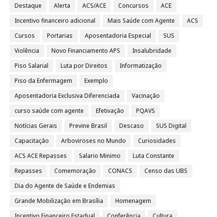
Destaque
Alerta
ACS/ACE
Concursos
ACE
Incentivo financeiro adicional
Mais Saúde com Agente
ACS
Cursos
Portarias
Aposentadoria Especial
SUS
Violência
Novo Financiamento APS
Insalubridade
Piso Salarial
Luta por Direitos
Informatização
Piso da Enfermagem
Exemplo
Aposentadoria Exclusiva Diferenciada
Vacinação
curso saúde com agente
Efetivação
PQAVS
Notícias Gerais
Previne Brasil
Descaso
SUS Digital
Capacitação
Arboviroses no Mundo
Curiosidades
ACS ACE Repasses
Salario Minimo
Luta Constante
Repasses
Comemoração
CONACS
Censo das UBS
Dia do Agente de Saúde e Endemias
Grande Mobilização em Brasília
Homenagem
Incentivo Financeiro Estadual
Conferência
Cultura