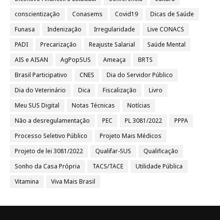
conscientização
Conasems
Covid19
Dicas de Saúde
Funasa
Indenização
Irregularidade
Live CONACS
PADI
Precarização
Reajuste Salarial
Saúde Mental
AIS e AISAN
AgPopSUS
Ameaça
BRTS
Brasil Participativo
CNES
Dia do Servidor Público
Dia do Veterinário
Dica
Fiscalização
Livro
Meu SUS Digital
Notas Técnicas
Notícias
Não a desregulamentação
PEC
PL 3081/2022
PPPA
Processo Seletivo Público
Projeto Mais Médicos
Projeto de lei 3081/2022
Qualifar-SUS
Qualificação
Sonho da Casa Própria
TACS/TACE
Utilidade Pública
Vitamina
Viva Mais Brasil