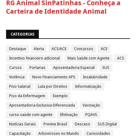
RG Animal SinPatinhas - Conheça a
Carteira de Identidade Animal
CATEGORIAS
Destaque
Alerta
ACS/ACE
Concursos
ACE
Incentivo financeiro adicional
Mais Saúde com Agente
ACS
Cursos
Portarias
Aposentadoria Especial
SUS
Violência
Novo Financiamento APS
Insalubridade
Piso Salarial
Luta por Direitos
Informatização
Piso da Enfermagem
Exemplo
Aposentadoria Exclusiva Diferenciada
Vacinação
curso saúde com agente
Efetivação
PQAVS
Notícias Gerais
Previne Brasil
Descaso
SUS Digital
Capacitação
Arboviroses no Mundo
Curiosidades