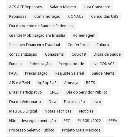
ACS ACE Repasses
Salario Minimo
Luta Constante
Repasses
Comemoração
CONACS
Censo das UBS
Dia do Agente de Saúde e Endemias
Grande Mobilização em Brasília
Homenagem
Incentivo Financeiro Estadual
Conferência
Cultura
conscientização
Conasems
Covid19
Dicas de Saúde
Funasa
Indenização
Irregularidade
Live CONACS
PADI
Precarização
Reajuste Salarial
Saúde Mental
AIS e AISAN
AgPopSUS
Ameaça
BRTS
Brasil Participativo
CNES
Dia do Servidor Público
Dia do Veterinário
Dica
Fiscalização
Livro
Meu SUS Digital
Notas Técnicas
Notícias
Não a desregulamentação
PEC
PL 3081/2022
PPPA
Processo Seletivo Público
Projeto Mais Médicos