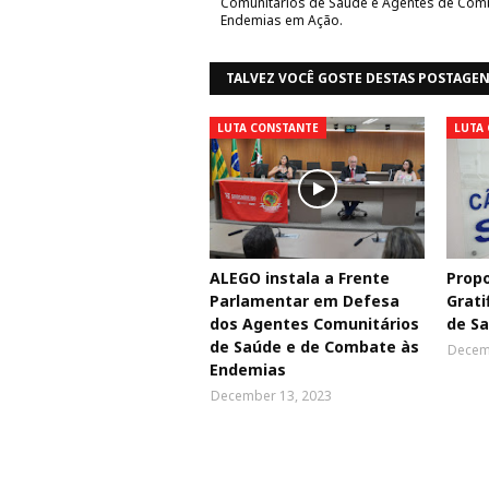
Comunitários de Saúde e Agentes de Com
Endemias em Ação.
TALVEZ VOCÊ GOSTE DESTAS POSTAGE
LUTA CONSTANTE
LUTA
ALEGO instala a Frente
Prop
Parlamentar em Defesa
Grati
dos Agentes Comunitários
de Sa
de Saúde e de Combate às
Decem
Endemias
December 13, 2023