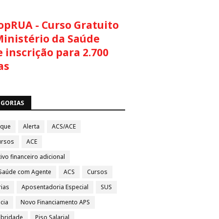
opRUA - Curso Gratuito
Ministério da Saúde
 inscrição para 2.700
as
EGORIAS
aque
Alerta
ACS/ACE
ursos
ACE
ivo financeiro adicional
Saúde com Agente
ACS
Cursos
rias
Aposentadoria Especial
SUS
cia
Novo Financiamento APS
ubridade
Piso Salarial