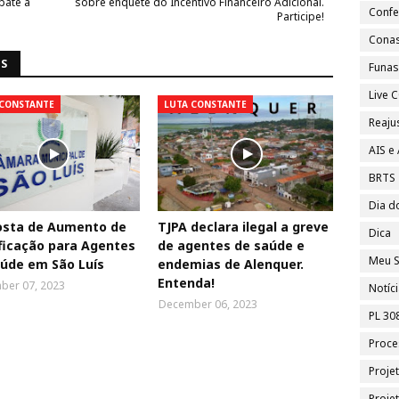
bate a
sobre enquete do Incentivo Financeiro Adicional.
Confe
Participe!
Cona
NS
Funa
Live
 CONSTANTE
LUTA CONSTANTE
Reajus
AIS e
BRTS
Dia d
osta de Aumento de
TJPA declara ilegal a greve
Dica
ficação para Agentes
de agentes de saúde e
Meu S
úde em São Luís
endemias de Alenquer.
Entenda!
ber 07, 2023
Notíc
December 06, 2023
PL 30
Proce
Proje
Proje