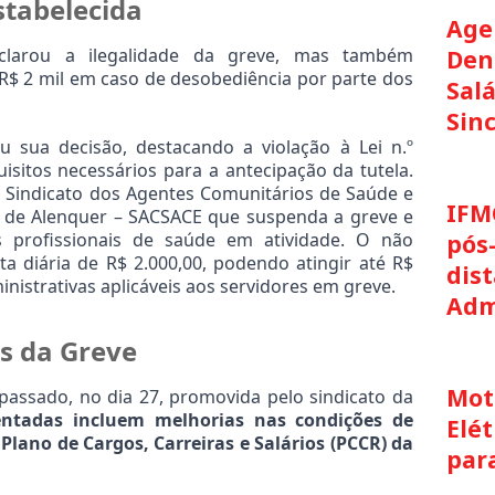
stabelecida
Age
larou a ilegalidade da greve, mas também 
Den
R$ 2 mil em caso de desobediência por parte dos 
Salá
Sin
 sua decisão, destacando a violação à Lei n.º 
isitos necessários para a antecipação da tutela. 
Sindicato dos Agentes Comunitários de Saúde e 
IFM
de Alenquer – SACSACE que suspenda a greve e 
profissionais de saúde em atividade. O não 
pós
 diária de R$ 2.000,00, podendo atingir até R$ 
dis
nistrativas aplicáveis aos servidores em greve.
Adm
es da Greve
Moto
 passado, no dia 27, promovida pelo sindicato da 
ntadas incluem melhorias nas condições de 
Elét
lano de Cargos, Carreiras e Salários (PCCR) da 
par