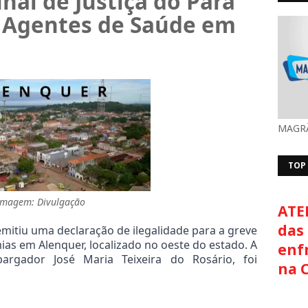
nal de Justiça do Pará 
 Agentes de Saúde em 
MAGRÃ
TOP
Imagem: Divulgação
ATE
das 
 emitiu uma declaração de ilegalidade para a greve 
as em Alenquer, localizado no oeste do estado. A 
enf
argador José Maria Teixeira do Rosário, foi 
na 