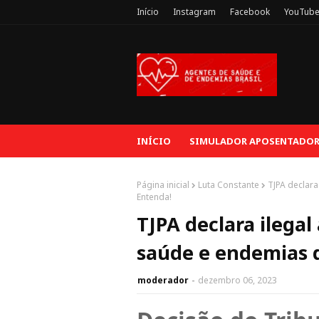
Início
Instagram
Facebook
YouTub
INÍCIO
SIMULADOR APOSENTADORI
Página inicial
Luta Constante
TJPA declara
Entenda!
TJPA declara ilegal
saúde e endemias d
moderador
dezembro 06, 2023