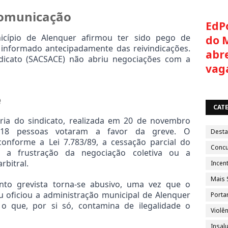
Comunicação
EdP
cípio de Alenquer afirmou ter sido pego de 
do 
 informado antecipadamente das reivindicações. 
abre
dicato (SACSACE) não abriu negociações com a 
vag
e
CAT
ria do sindicato, realizada em 20 de novembro 
 18 pessoas votaram a favor da greve. O 
Dest
onforme a Lei 7.783/89, a cessação parcial do 
Conc
 a frustração da negociação coletiva ou a 
rbitral.
Incent
Mais 
o grevista torna-se abusivo, uma vez que o 
oficiou a administração municipal de Alenquer 
Porta
o que, por si só, contamina de ilegalidade o 
Violên
Insal