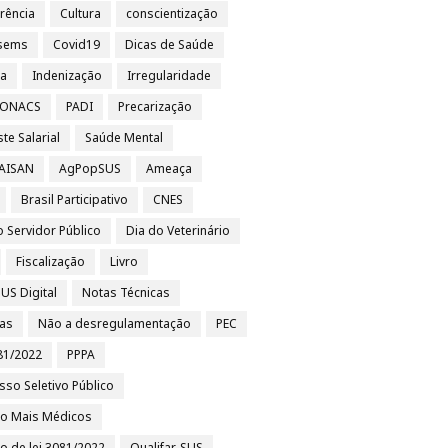
rência
Cultura
conscientização
sems
Covid19
Dicas de Saúde
sa
Indenização
Irregularidade
 CONACS
PADI
Precarização
te Salarial
Saúde Mental
 AISAN
AgPopSUS
Ameaça
Brasil Participativo
CNES
o Servidor Público
Dia do Veterinário
Fiscalização
Livro
US Digital
Notas Técnicas
ias
Não a desregulamentação
PEC
81/2022
PPPA
sso Seletivo Público
to Mais Médicos
to de lei 3081/2022
Qualifar-SUS