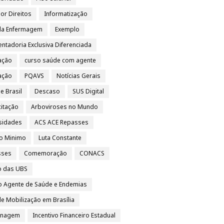
por Direitos
Informatização
da Enfermagem
Exemplo
ntadoria Exclusiva Diferenciada
ação
curso saúde com agente
vação
PQAVS
Notícias Gerais
e Brasil
Descaso
SUS Digital
itação
Arboviroses no Mundo
sidades
ACS ACE Repasses
io Minimo
Luta Constante
sses
Comemoração
CONACS
o das UBS
o Agente de Saúde e Endemias
e Mobilização em Brasília
nagem
Incentivo Financeiro Estadual