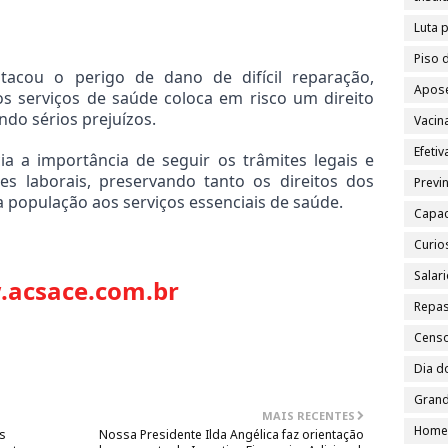
Luta 
Piso 
cou o perigo de dano de difícil reparação, 
Apose
s serviços de saúde coloca em risco um direito 
do sérios prejuízos.
Vacin
Efeti
a a importância de seguir os trâmites legais e 
s laborais, preservando tanto os direitos dos 
Previn
 população aos serviços essenciais de saúde.
Capac
Curio
Salar
acsace.com.br
Repa
Cens
Dia d
Grand
MAIS RECENTES
Home
s
Nossa Presidente Ilda Angélica faz orientação