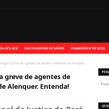
e
A ACS ACE
CALCULADORA DE SAÚDE
IFA(MODELO DE LEIS)
 ilegal a greve de agentes de saúde e endemias de Alenquer.
PES
 a greve de agentes de
e Alenquer. Entenda!
SITE