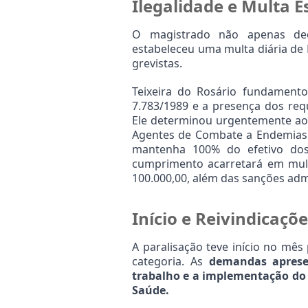
Ilegalidade e Multa E
O magistrado não apenas dec
estabeleceu uma multa diária de 
grevistas.
Teixeira do Rosário fundamentou
7.783/1989 e a presença dos requ
Ele determinou urgentemente ao 
Agentes de Combate a Endemias 
mantenha 100% do efetivo dos 
cumprimento acarretará em multa
100.000,00, além das sanções admi
Início e Reivindicaçõ
A paralisação teve início no mês
categoria. As 
demandas aprese
trabalho e a implementação do P
Saúde.