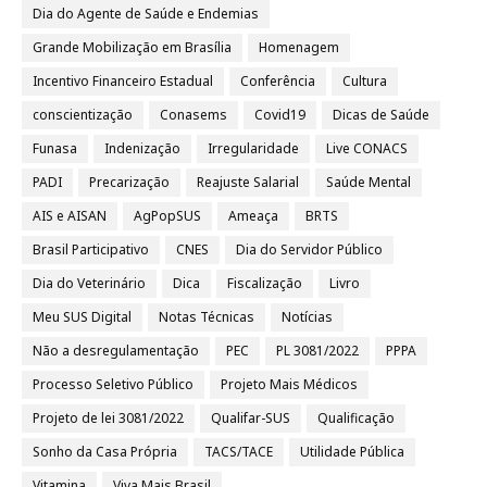
Dia do Agente de Saúde e Endemias
Grande Mobilização em Brasília
Homenagem
Incentivo Financeiro Estadual
Conferência
Cultura
conscientização
Conasems
Covid19
Dicas de Saúde
Funasa
Indenização
Irregularidade
Live CONACS
PADI
Precarização
Reajuste Salarial
Saúde Mental
AIS e AISAN
AgPopSUS
Ameaça
BRTS
Brasil Participativo
CNES
Dia do Servidor Público
Dia do Veterinário
Dica
Fiscalização
Livro
Meu SUS Digital
Notas Técnicas
Notícias
Não a desregulamentação
PEC
PL 3081/2022
PPPA
Processo Seletivo Público
Projeto Mais Médicos
Projeto de lei 3081/2022
Qualifar-SUS
Qualificação
Sonho da Casa Própria
TACS/TACE
Utilidade Pública
Vitamina
Viva Mais Brasil