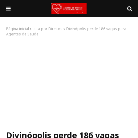
Página inicial
Luta por Direitos
Divinópolis perde 186 vagas para
Agentes de Saúde
Divinópolis perde 186 vagas