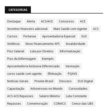
CATEGORIAS
Destaque
Alerta
ACS/ACE
Concursos
ACE
Incentivo financeiro adicional
Mais Saúde com Agente
ACS
Cursos
Portarias
Aposentadoria Especial
SUS
Violência
Novo Financiamento APS
Insalubridade
Piso Salarial
Luta por Direitos
Informatização
Piso da Enfermagem
Exemplo
Aposentadoria Exclusiva Diferenciada
Vacinação
curso saúde com agente
Efetivação
PQAVS
Notícias Gerais
Previne Brasil
Descaso
SUS Digital
Capacitação
Arboviroses no Mundo
Curiosidades
ACS ACE Repasses
Salario Minimo
Luta Constante
Repasses
Comemoração
CONACS
Censo das UBS