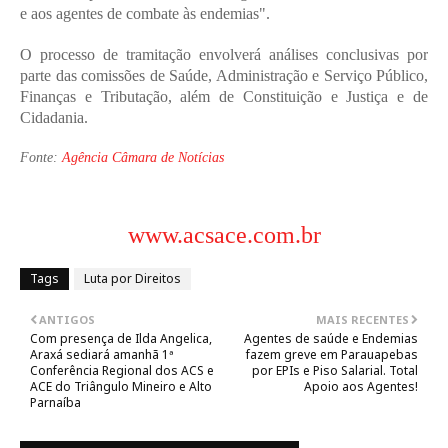
e aos agentes de combate às endemias".
O processo de tramitação envolverá análises conclusivas por 
parte das comissões de Saúde, Administração e Serviço Público, 
Finanças e Tributação, além de Constituição e Justiça e de 
Cidadania.
Fonte: 
Agência Câmara de Notícias
www.acsace.com.br
Tags
Luta por Direitos
ANTIGOS
MAIS RECENTES
Com presença de Ilda Angelica,
Agentes de saúde e Endemias
Araxá sediará amanhã 1ª
fazem greve em Parauapebas
Conferência Regional dos ACS e
por EPIs e Piso Salarial. Total
ACE do Triângulo Mineiro e Alto
Apoio aos Agentes!
Parnaíba