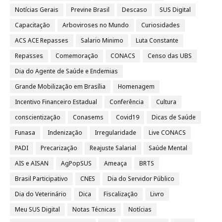
Notícias Gerais
Previne Brasil
Descaso
SUS Digital
Capacitação
Arboviroses no Mundo
Curiosidades
ACS ACE Repasses
Salario Minimo
Luta Constante
Repasses
Comemoração
CONACS
Censo das UBS
Dia do Agente de Saúde e Endemias
Grande Mobilização em Brasília
Homenagem
Incentivo Financeiro Estadual
Conferência
Cultura
conscientização
Conasems
Covid19
Dicas de Saúde
Funasa
Indenização
Irregularidade
Live CONACS
PADI
Precarização
Reajuste Salarial
Saúde Mental
AIS e AISAN
AgPopSUS
Ameaça
BRTS
Brasil Participativo
CNES
Dia do Servidor Público
Dia do Veterinário
Dica
Fiscalização
Livro
Meu SUS Digital
Notas Técnicas
Notícias