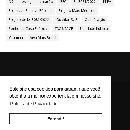
Não a desregulamentação
PEC
PL 3081/2022
PPPA
Processo Seletivo Público
Projeto Mais Médicos
Projeto de lei 3081/2022
Qualifar-SUS
Qualificação
Sonho da Casa Própria
TACS/TACE
Utilidade Pública
Vitamina
Viva Mais Brasil
Este site usa cookies para garantir que você
obtenha a melhor experiência em nosso site.
ACS e ACE Brasil - Agentes
Política de Privacidade
Comunitários de Saúde e
Endemias BR
Entendi!