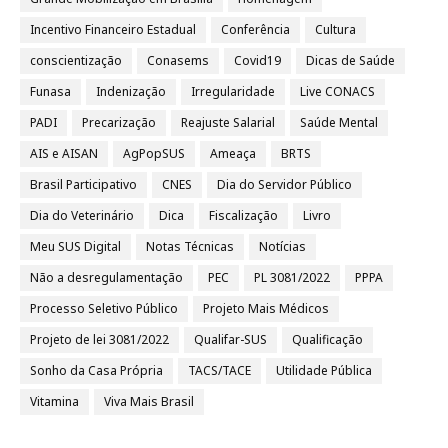
Incentivo Financeiro Estadual
Conferência
Cultura
conscientização
Conasems
Covid19
Dicas de Saúde
Funasa
Indenização
Irregularidade
Live CONACS
PADI
Precarização
Reajuste Salarial
Saúde Mental
AIS e AISAN
AgPopSUS
Ameaça
BRTS
Brasil Participativo
CNES
Dia do Servidor Público
Dia do Veterinário
Dica
Fiscalização
Livro
Meu SUS Digital
Notas Técnicas
Notícias
Não a desregulamentação
PEC
PL 3081/2022
PPPA
Processo Seletivo Público
Projeto Mais Médicos
Projeto de lei 3081/2022
Qualifar-SUS
Qualificação
Sonho da Casa Própria
TACS/TACE
Utilidade Pública
Vitamina
Viva Mais Brasil