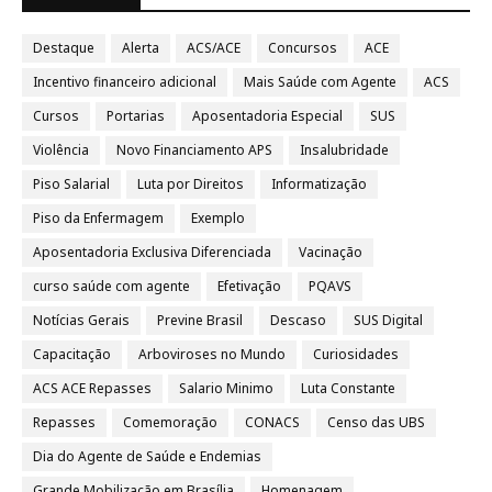
Destaque
Alerta
ACS/ACE
Concursos
ACE
Incentivo financeiro adicional
Mais Saúde com Agente
ACS
Cursos
Portarias
Aposentadoria Especial
SUS
Violência
Novo Financiamento APS
Insalubridade
Piso Salarial
Luta por Direitos
Informatização
Piso da Enfermagem
Exemplo
Aposentadoria Exclusiva Diferenciada
Vacinação
curso saúde com agente
Efetivação
PQAVS
Notícias Gerais
Previne Brasil
Descaso
SUS Digital
Capacitação
Arboviroses no Mundo
Curiosidades
ACS ACE Repasses
Salario Minimo
Luta Constante
Repasses
Comemoração
CONACS
Censo das UBS
Dia do Agente de Saúde e Endemias
Grande Mobilização em Brasília
Homenagem