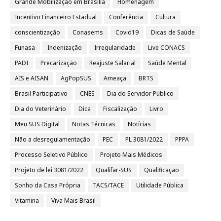
Grande Mobilização em Brasília
Homenagem
Incentivo Financeiro Estadual
Conferência
Cultura
conscientização
Conasems
Covid19
Dicas de Saúde
Funasa
Indenização
Irregularidade
Live CONACS
PADI
Precarização
Reajuste Salarial
Saúde Mental
AIS e AISAN
AgPopSUS
Ameaça
BRTS
Brasil Participativo
CNES
Dia do Servidor Público
Dia do Veterinário
Dica
Fiscalização
Livro
Meu SUS Digital
Notas Técnicas
Notícias
Não a desregulamentação
PEC
PL 3081/2022
PPPA
Processo Seletivo Público
Projeto Mais Médicos
Projeto de lei 3081/2022
Qualifar-SUS
Qualificação
Sonho da Casa Própria
TACS/TACE
Utilidade Pública
Vitamina
Viva Mais Brasil