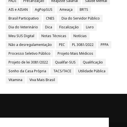
PADI
Precarização
Reajuste Salarial
Saúde Mental
AIS e AISAN
AgPopSUS
Ameaça
BRTS
Brasil Participativo
CNES
Dia do Servidor Público
Dia do Veterinário
Dica
Fiscalização
Livro
Meu SUS Digital
Notas Técnicas
Notícias
Não a desregulamentação
PEC
PL 3081/2022
PPPA
Processo Seletivo Público
Projeto Mais Médicos
Projeto de lei 3081/2022
Qualifar-SUS
Qualificação
Sonho da Casa Própria
TACS/TACE
Utilidade Pública
Vitamina
Viva Mais Brasil