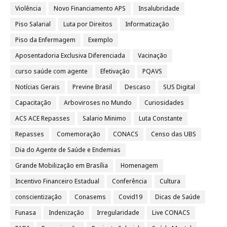
Violência
Novo Financiamento APS
Insalubridade
Piso Salarial
Luta por Direitos
Informatização
Piso da Enfermagem
Exemplo
Aposentadoria Exclusiva Diferenciada
Vacinação
curso saúde com agente
Efetivação
PQAVS
Notícias Gerais
Previne Brasil
Descaso
SUS Digital
Capacitação
Arboviroses no Mundo
Curiosidades
ACS ACE Repasses
Salario Minimo
Luta Constante
Repasses
Comemoração
CONACS
Censo das UBS
Dia do Agente de Saúde e Endemias
Grande Mobilização em Brasília
Homenagem
Incentivo Financeiro Estadual
Conferência
Cultura
conscientização
Conasems
Covid19
Dicas de Saúde
Funasa
Indenização
Irregularidade
Live CONACS