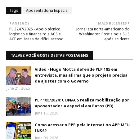
Tags
Aposentadoria Especial
ANTIGOS
MAIS RECENTES
PL 3247/2025 - Apoio técnico,
Jornalista norte-americano do
logístico e financeiro a ACS e
Washington Post elogia SUS
ACE em áreas de difícil acesso
após acidente
TALVEZ VOCÊ GOSTE DESTAS POSTAGENS
Vídeo - Hugo Motta defende PLP 185 em
entrevista, mas afirma que o projeto precisa
de ajustes com o Governo
June 21, 2026
PLP 185/2024: CONACS realiza mobilização por
aposentadoria especial em Patos (PB)
June 15, 2026
Como acessar o PPP pela internet no APP MEU
INSS?
June 06, 2026