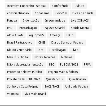
Incentivo Financeiro Estadual
Conferência
Cultura
conscientização
Conasems
Covid19
Dicas de Saúde
Funasa
Indenização
Irregularidade
Live CONACS
PADI
Precarização
Reajuste Salarial
Saúde Mental
AIS e AISAN
AgPopSUS
Ameaça
BRTS
Brasil Participativo
CNES
Dia do Servidor Público
Dia do Veterinário
Dica
Fiscalização
Livro
Meu SUS Digital
Notas Técnicas
Notícias
Não a desregulamentação
PEC
PL 3081/2022
PPPA
Processo Seletivo Público
Projeto Mais Médicos
Projeto de lei 3081/2022
Qualifar-SUS
Qualificação
Sonho da Casa Própria
TACS/TACE
Utilidade Pública
Vitamina
Viva Mais Brasil