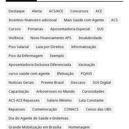
Destaque
Alerta
ACS/ACE
Concursos
ACE
Incentivo financeiro adicional
Mais Saúde com Agente
ACS
Cursos
Portarias
Aposentadoria Especial
SUS
Violência
Novo Financiamento APS
Insalubridade
Piso Salarial
Luta por Direitos
Informatização
Piso da Enfermagem
Exemplo
Aposentadoria Exclusiva Diferenciada
Vacinação
curso saúde com agente
Efetivação
PQAVS
Notícias Gerais
Previne Brasil
Descaso
SUS Digital
Capacitação
Arboviroses no Mundo
Curiosidades
ACS ACE Repasses
Salario Minimo
Luta Constante
Repasses
Comemoração
CONACS
Censo das UBS
Dia do Agente de Saúde e Endemias
Grande Mobilização em Brasília
Homenagem