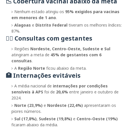
📉
Cobertura vacinal abaixo da meta
Nenhum estado atingiu os
95% exigidos para vacinas
em menores de 1 ano
.
Alagoas
e
Distrito Federal
tiveram os melhores índices:
87%.
🧍‍♀️
Consultas com gestantes
Regiões
Nordeste, Centro-Oeste, Sudeste e Sul
atingiram a meta de
45% de gestantes com 6
consultas
.
A
Região Norte
ficou abaixo da meta.
🏥
Internações evitáveis
A média nacional de
internações por condições
sensíveis à APS
foi de
20,6%
entre janeiro e outubro de
2024.
Norte (23,9%)
e
Nordeste (22,4%)
apresentaram os
piores números.
Sul (17,8%)
,
Sudeste (19,8%)
e
Centro-Oeste (19%)
ficaram abaixo da média.