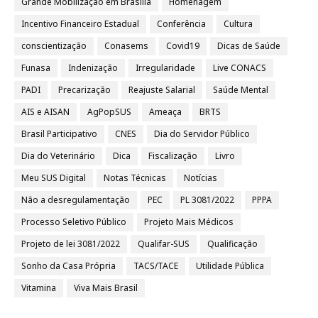
Grande Mobilização em Brasília
Homenagem
Incentivo Financeiro Estadual
Conferência
Cultura
conscientização
Conasems
Covid19
Dicas de Saúde
Funasa
Indenização
Irregularidade
Live CONACS
PADI
Precarização
Reajuste Salarial
Saúde Mental
AIS e AISAN
AgPopSUS
Ameaça
BRTS
Brasil Participativo
CNES
Dia do Servidor Público
Dia do Veterinário
Dica
Fiscalização
Livro
Meu SUS Digital
Notas Técnicas
Notícias
Não a desregulamentação
PEC
PL 3081/2022
PPPA
Processo Seletivo Público
Projeto Mais Médicos
Projeto de lei 3081/2022
Qualifar-SUS
Qualificação
Sonho da Casa Própria
TACS/TACE
Utilidade Pública
Vitamina
Viva Mais Brasil