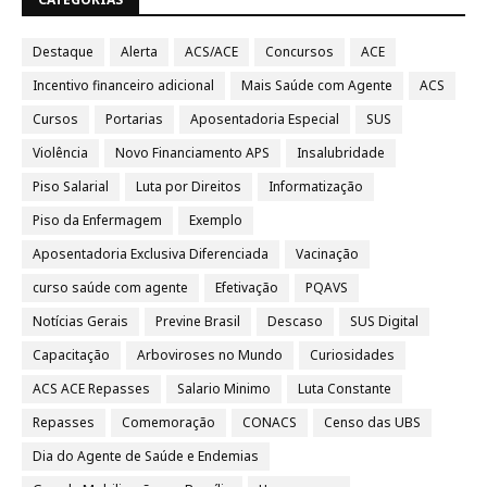
Destaque
Alerta
ACS/ACE
Concursos
ACE
Incentivo financeiro adicional
Mais Saúde com Agente
ACS
Cursos
Portarias
Aposentadoria Especial
SUS
Violência
Novo Financiamento APS
Insalubridade
Piso Salarial
Luta por Direitos
Informatização
Piso da Enfermagem
Exemplo
Aposentadoria Exclusiva Diferenciada
Vacinação
curso saúde com agente
Efetivação
PQAVS
Notícias Gerais
Previne Brasil
Descaso
SUS Digital
Capacitação
Arboviroses no Mundo
Curiosidades
ACS ACE Repasses
Salario Minimo
Luta Constante
Repasses
Comemoração
CONACS
Censo das UBS
Dia do Agente de Saúde e Endemias