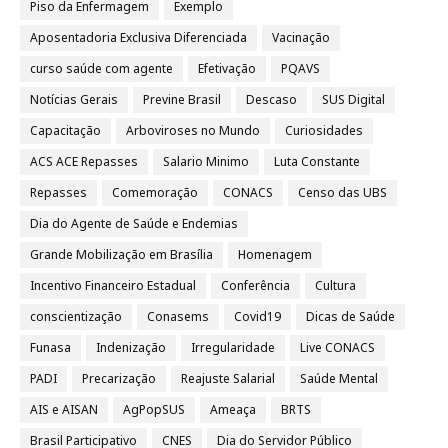
Piso da Enfermagem
Exemplo
Aposentadoria Exclusiva Diferenciada
Vacinação
curso saúde com agente
Efetivação
PQAVS
Notícias Gerais
Previne Brasil
Descaso
SUS Digital
Capacitação
Arboviroses no Mundo
Curiosidades
ACS ACE Repasses
Salario Minimo
Luta Constante
Repasses
Comemoração
CONACS
Censo das UBS
Dia do Agente de Saúde e Endemias
Grande Mobilização em Brasília
Homenagem
Incentivo Financeiro Estadual
Conferência
Cultura
conscientização
Conasems
Covid19
Dicas de Saúde
Funasa
Indenização
Irregularidade
Live CONACS
PADI
Precarização
Reajuste Salarial
Saúde Mental
AIS e AISAN
AgPopSUS
Ameaça
BRTS
Brasil Participativo
CNES
Dia do Servidor Público