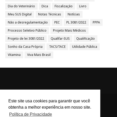
Dia do Veterinário
Dica
Fiscalização
Livro
Meu SUS Digital
Notas Técnicas
Notícias
Não a desregulamentação
PEC
PL 3081/2022
PPPA
Processo Seletivo Público
Projeto Mais Médicos
Projeto de lei 3081/2022
Qualifar-SUS
Qualificação
Sonho da Casa Própria
TACS/TACE
Utilidade Pública
Vitamina
Viva Mais Brasil
Este site usa cookies para garantir que você
obtenha a melhor experiência em nosso site.
ACS e ACE Brasil - Agentes
Política de Privacidade