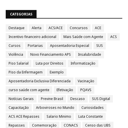
CATEGORIAS
Destaque
Alerta
ACS/ACE
Concursos
ACE
Incentivo financeiro adicional
Mais Saúde com Agente
ACS
Cursos
Portarias
Aposentadoria Especial
SUS
Violência
Novo Financiamento APS
Insalubridade
Piso Salarial
Luta por Direitos
Informatização
Piso da Enfermagem
Exemplo
Aposentadoria Exclusiva Diferenciada
Vacinação
curso saúde com agente
Efetivação
PQAVS
Notícias Gerais
Previne Brasil
Descaso
SUS Digital
Capacitação
Arboviroses no Mundo
Curiosidades
ACS ACE Repasses
Salario Minimo
Luta Constante
Repasses
Comemoração
CONACS
Censo das UBS