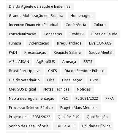
Dia do Agente de Saúde e Endemias
Grande Mobilização em Brasília
Homenagem
Incentivo Financeiro Estadual
Conferência
Cultura
conscientização
Conasems
Covid19
Dicas de Saúde
Funasa
Indenização
Irregularidade
Live CONACS
PADI
Precarização
Reajuste Salarial
Saúde Mental
AIS e AISAN
AgPopSUS
Ameaça
BRTS
Brasil Participativo
CNES
Dia do Servidor Público
Dia do Veterinário
Dica
Fiscalização
Livro
Meu SUS Digital
Notas Técnicas
Notícias
Não a desregulamentação
PEC
PL 3081/2022
PPPA
Processo Seletivo Público
Projeto Mais Médicos
Projeto de lei 3081/2022
Qualifar-SUS
Qualificação
Sonho da Casa Própria
TACS/TACE
Utilidade Pública