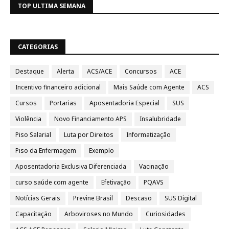
TOP ULTIMA SEMANA
CATEGORIAS
Destaque
Alerta
ACS/ACE
Concursos
ACE
Incentivo financeiro adicional
Mais Saúde com Agente
ACS
Cursos
Portarias
Aposentadoria Especial
SUS
Violência
Novo Financiamento APS
Insalubridade
Piso Salarial
Luta por Direitos
Informatização
Piso da Enfermagem
Exemplo
Aposentadoria Exclusiva Diferenciada
Vacinação
curso saúde com agente
Efetivação
PQAVS
Notícias Gerais
Previne Brasil
Descaso
SUS Digital
Capacitação
Arboviroses no Mundo
Curiosidades