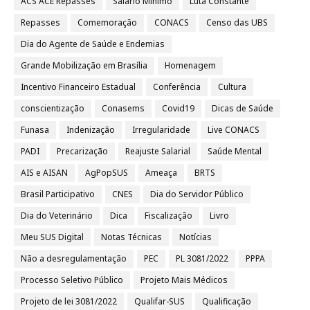
ACS ACE Repasses
Salario Minimo
Luta Constante
Repasses
Comemoração
CONACS
Censo das UBS
Dia do Agente de Saúde e Endemias
Grande Mobilização em Brasília
Homenagem
Incentivo Financeiro Estadual
Conferência
Cultura
conscientização
Conasems
Covid19
Dicas de Saúde
Funasa
Indenização
Irregularidade
Live CONACS
PADI
Precarização
Reajuste Salarial
Saúde Mental
AIS e AISAN
AgPopSUS
Ameaça
BRTS
Brasil Participativo
CNES
Dia do Servidor Público
Dia do Veterinário
Dica
Fiscalização
Livro
Meu SUS Digital
Notas Técnicas
Notícias
Não a desregulamentação
PEC
PL 3081/2022
PPPA
Processo Seletivo Público
Projeto Mais Médicos
Projeto de lei 3081/2022
Qualifar-SUS
Qualificação