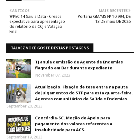
ANTIGOS
MAIS RECENTES
🚨PEC 14 Saiu a Data - Cresce
Portaria GM/MS Nº 10.994, DE
expectativa para apresentação
13 DE maio DE 2026
do relatório da CCJ e Votação
Final
TALVEZ VOCÊ GOSTE DESTAS POSTAGENS
TJ anula demissão de Agente de Endemias
flagrado em Bar durante expediente
November 07, 2023
Atualização. Fixação de tese entra na pauta
de julgamentos do STF para esta quarta-feira.
Agentes comunitários de Saúde e Endemias.
September 20, 2023
Concórdia-SC. Moção de Apelo para
pagamento dos valores referentes a
insalubridade para ACS.
September 19, 2023