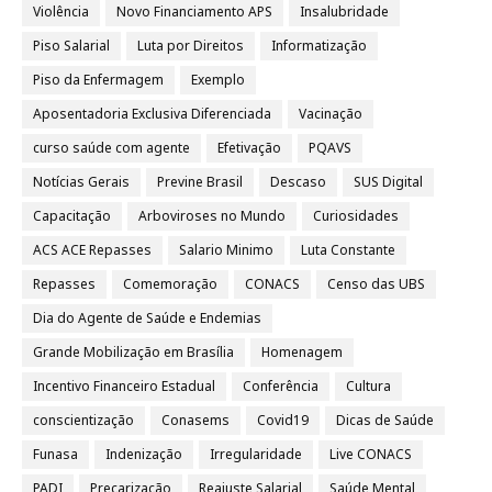
Violência
Novo Financiamento APS
Insalubridade
Piso Salarial
Luta por Direitos
Informatização
Piso da Enfermagem
Exemplo
Aposentadoria Exclusiva Diferenciada
Vacinação
curso saúde com agente
Efetivação
PQAVS
Notícias Gerais
Previne Brasil
Descaso
SUS Digital
Capacitação
Arboviroses no Mundo
Curiosidades
ACS ACE Repasses
Salario Minimo
Luta Constante
Repasses
Comemoração
CONACS
Censo das UBS
Dia do Agente de Saúde e Endemias
Grande Mobilização em Brasília
Homenagem
Incentivo Financeiro Estadual
Conferência
Cultura
conscientização
Conasems
Covid19
Dicas de Saúde
Funasa
Indenização
Irregularidade
Live CONACS
PADI
Precarização
Reajuste Salarial
Saúde Mental