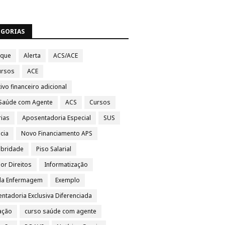
EGORIAS
aque
Alerta
ACS/ACE
ursos
ACE
ivo financeiro adicional
Saúde com Agente
ACS
Cursos
rias
Aposentadoria Especial
SUS
cia
Novo Financiamento APS
ubridade
Piso Salarial
por Direitos
Informatização
da Enfermagem
Exemplo
ntadoria Exclusiva Diferenciada
ação
curso saúde com agente