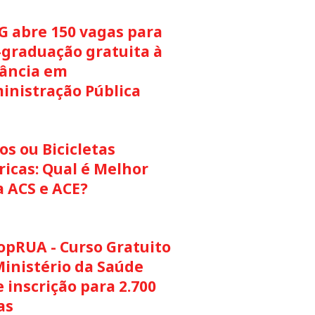
G abre 150 vagas para
-graduação gratuita à
tância em
inistração Pública
s ou Bicicletas
ricas: Qual é Melhor
a ACS e ACE?
opRUA - Curso Gratuito
Ministério da Saúde
 inscrição para 2.700
as