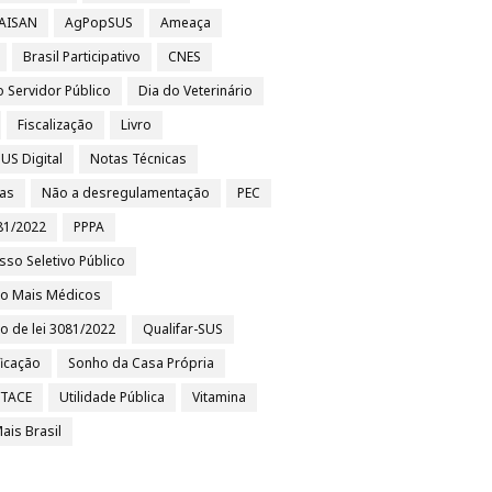
 AISAN
AgPopSUS
Ameaça
Brasil Participativo
CNES
o Servidor Público
Dia do Veterinário
Fiscalização
Livro
US Digital
Notas Técnicas
ias
Não a desregulamentação
PEC
81/2022
PPPA
sso Seletivo Público
to Mais Médicos
to de lei 3081/2022
Qualifar-SUS
ficação
Sonho da Casa Própria
/TACE
Utilidade Pública
Vitamina
ais Brasil