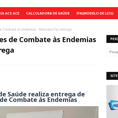
A ACS ACE
CALCULADORA DE SAÚDE
IFA(MODELO DE LEIS)
e Combate às Endemias - Município faz entrega
tes de Combate às Endemias
PES
trega
SITE
de Saúde realiza entrega de
 de Combate às Endemias