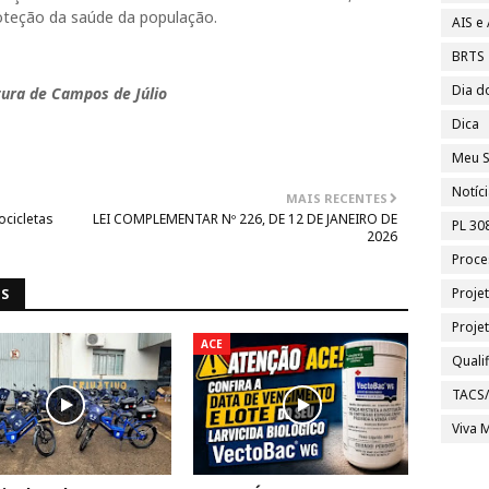
oteção da saúde da população.
AIS e
BRTS
Dia d
tura de Campos de Júlio
Dica
Meu S
Notíc
MAIS RECENTES
ocicletas
LEI COMPLEMENTAR Nº 226, DE 12 DE JANEIRO DE
PL 30
2026
Proce
Proje
NS
Proje
ACE
Quali
TACS
Viva M