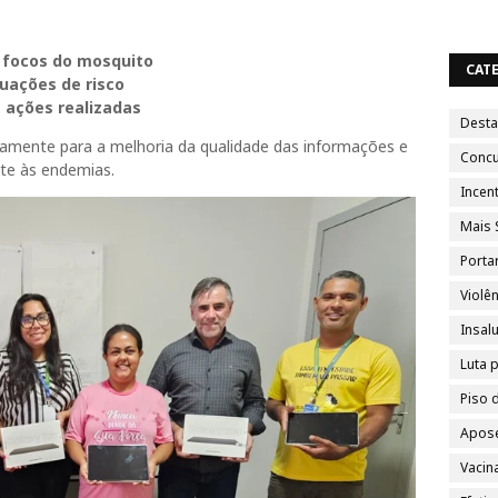
 focos do mosquito
CAT
tuações de risco
s ações realizadas
Dest
tamente para a melhoria da qualidade das informações e
Conc
te às endemias.
Incent
Mais 
Porta
Violên
Insal
Luta 
Piso 
Apose
Vacin