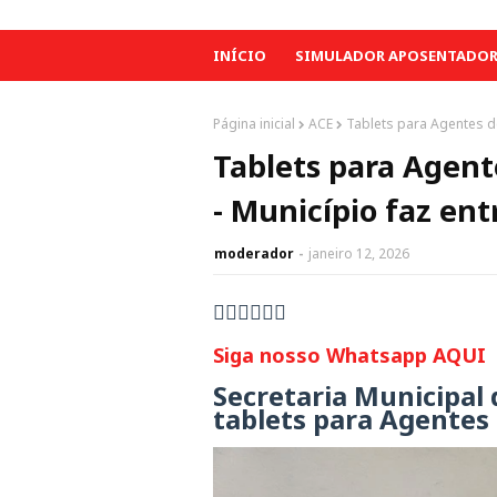
INÍCIO
SIMULADOR APOSENTADORI
Página inicial
ACE
Tablets para Agentes d
Tablets para Agen
- Município faz en
moderador
janeiro 12, 2026
👇🏻👇🏻👇🏻
Siga nosso Whatsapp AQUI
Secretaria Municipal 
tablets para Agentes