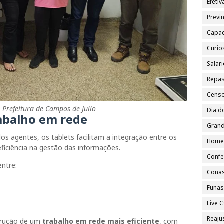
Efeti
Previn
Capac
Curio
Salar
Repa
Cens
Prefeitura de Campos de Julio
Dia d
abalho em rede
Grand
dos agentes, os tablets facilitam a integração entre os
Home
iciência na gestão das informações.
Confe
entre:
Cona
Funa
Live
Reajus
trução de um
trabalho em rede mais eficiente
, com