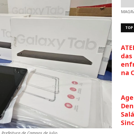
MAGRÃ
TOP
ATE
das 
enf
na 
Age
Den
Salá
Sin
Prefeitura de Campos de Julio