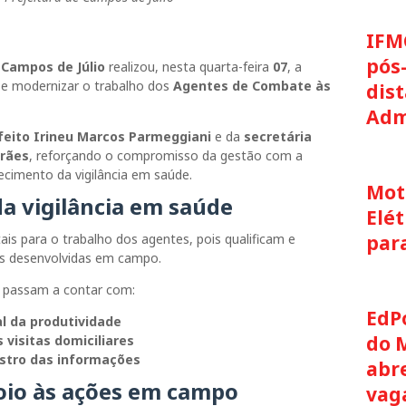
IFM
pós
 Campos de Júlio
realizou, nesta quarta-feira
07
, a
r e modernizar o trabalho dos
Agentes de Combate às
dis
Adm
feito Irineu Marcos Parmeggiani
e da
secretária
arães
, reforçando o compromisso da gestão com a
lecimento da vigilância em saúde.
Moto
da vigilância em saúde
Elét
is para o trabalho dos agentes, pois qualificam e
par
s desenvolvidas em campo.
 passam a contar com:
EdP
 da produtividade
do 
visitas domiciliares
istro das informações
abre
poio às ações em campo
vag