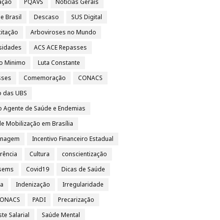
vação
PQAVS
Notícias Gerais
e Brasil
Descaso
SUS Digital
itação
Arboviroses no Mundo
sidades
ACS ACE Repasses
io Minimo
Luta Constante
sses
Comemoração
CONACS
o das UBS
o Agente de Saúde e Endemias
e Mobilização em Brasília
nagem
Incentivo Financeiro Estadual
rência
Cultura
conscientização
sems
Covid19
Dicas de Saúde
sa
Indenização
Irregularidade
 CONACS
PADI
Precarização
te Salarial
Saúde Mental