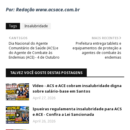
Por: Redação www.acsace.com.br
Tags
Insalubridade
ANTIGOS
MAIS RECENTES
Dia Nacional do Agente
Prefeitura entrega tablets e
Comunitário de Saúde (ACS) e
equipamentos de proteção a
do Agente de Combate às
agentes de combate às
Endemias (ACE) - 4 de Outubro
endemias
TALVEZ VOCÊ GOSTE DESTAS POSTAGENS
Vídeo - ACS e ACE cobram insalubridade digna
sobre salário-base em Santos
April 27, 2026
Ipueiras regulamenta insalubridade para ACS
e ACE - Confira a Lei Sancionada
April 26, 2026