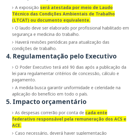
A exposição
será atestada por meio de
Laudo
Técnico das Condições Ambientais de Trabalho
(LTCAT)
ou documento equivalente.
O laudo deve ser elaborado por
profissional habilitado em
segurança e medicina do trabalho
.
Haverá
revisões periódicas
para atualização das
condições de trabalho.
4. Regulamentação pelo Executivo
O Poder Executivo terá até
90 dias após a publicação da
lei
para regulamentar critérios de concessão, cálculo e
pagamento.
A medida busca garantir
uniformidade e celeridade
na
aplicação do benefício em todo o país.
5. Impacto orçamentário
As despesas correrão por conta de
cada
ente
federativo responsável pela remuneração
dos ACS e
ACE.
Caso necessário, deverá haver
suplementação