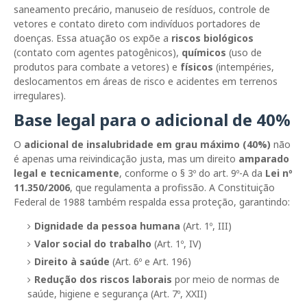
saneamento precário, manuseio de resíduos, controle de
vetores e contato direto com indivíduos portadores de
doenças. Essa atuação os expõe a
riscos biológicos
(contato com agentes patogênicos),
químicos
(uso de
produtos para combate a vetores) e
físicos
(intempéries,
deslocamentos em áreas de risco e acidentes em terrenos
irregulares).
Base legal para o adicional de 40%
O
adicional de insalubridade em grau máximo (40%)
não
é apenas uma reivindicação justa, mas um direito
amparado
legal e tecnicamente
, conforme o § 3º do art. 9º-A da
Lei nº
11.350/2006
, que regulamenta a profissão. A Constituição
Federal de 1988 também respalda essa proteção, garantindo:
Dignidade da pessoa humana
(Art. 1º, III)
Valor social do trabalho
(Art. 1º, IV)
Direito à saúde
(Art. 6º e Art. 196)
Redução dos riscos laborais
por meio de normas de
saúde, higiene e segurança (Art. 7º, XXII)