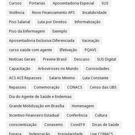
Cursos
Portarias
Aposentadoria Especial
SUS
Violência
Novo Financiamento APS
Insalubridade
Piso Salarial
Luta por Direitos
Informatização
Piso da Enfermagem
Exemplo
Aposentadoria Exclusiva Diferenciada
Vacinação
curso saúde com agente
Efetivação
PQAVS
Notícias Gerais
Previne Brasil
Descaso
SUS Digital
Capacitação
Arboviroses no Mundo
Curiosidades
ACS ACE Repasses
Salario Minimo
Luta Constante
Repasses
Comemoração
CONACS
Censo das UBS
Dia do Agente de Saúde e Endemias
Grande Mobilização em Brasília
Homenagem
Incentivo Financeiro Estadual
Conferência
Cultura
conscientização
Conasems
Covid19
Dicas de Saúde
Funasa
Indenização
Irregularidade
Live CONACS