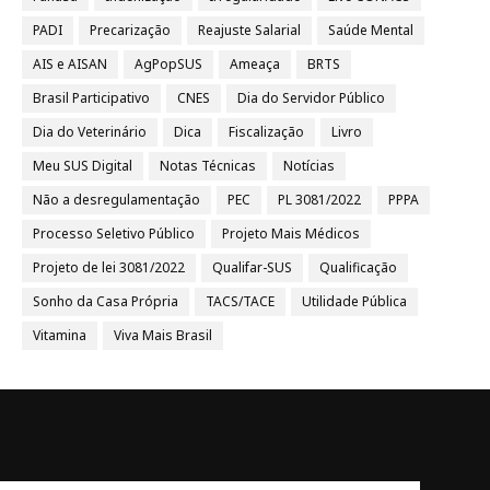
PADI
Precarização
Reajuste Salarial
Saúde Mental
AIS e AISAN
AgPopSUS
Ameaça
BRTS
Brasil Participativo
CNES
Dia do Servidor Público
Dia do Veterinário
Dica
Fiscalização
Livro
Meu SUS Digital
Notas Técnicas
Notícias
Não a desregulamentação
PEC
PL 3081/2022
PPPA
Processo Seletivo Público
Projeto Mais Médicos
Projeto de lei 3081/2022
Qualifar-SUS
Qualificação
Sonho da Casa Própria
TACS/TACE
Utilidade Pública
Vitamina
Viva Mais Brasil