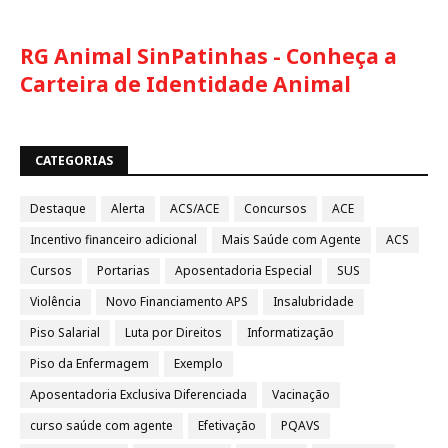
RG Animal SinPatinhas - Conheça a
Carteira de Identidade Animal
CATEGORIAS
Destaque
Alerta
ACS/ACE
Concursos
ACE
Incentivo financeiro adicional
Mais Saúde com Agente
ACS
Cursos
Portarias
Aposentadoria Especial
SUS
Violência
Novo Financiamento APS
Insalubridade
Piso Salarial
Luta por Direitos
Informatização
Piso da Enfermagem
Exemplo
Aposentadoria Exclusiva Diferenciada
Vacinação
curso saúde com agente
Efetivação
PQAVS