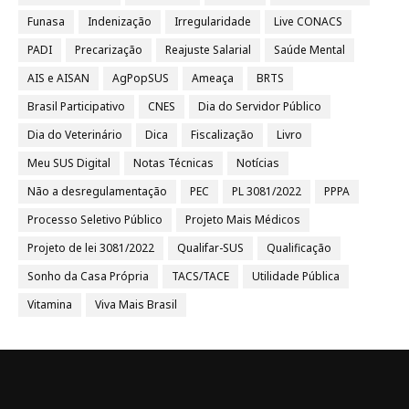
Funasa
Indenização
Irregularidade
Live CONACS
PADI
Precarização
Reajuste Salarial
Saúde Mental
AIS e AISAN
AgPopSUS
Ameaça
BRTS
Brasil Participativo
CNES
Dia do Servidor Público
Dia do Veterinário
Dica
Fiscalização
Livro
Meu SUS Digital
Notas Técnicas
Notícias
Não a desregulamentação
PEC
PL 3081/2022
PPPA
Processo Seletivo Público
Projeto Mais Médicos
Projeto de lei 3081/2022
Qualifar-SUS
Qualificação
Sonho da Casa Própria
TACS/TACE
Utilidade Pública
Vitamina
Viva Mais Brasil