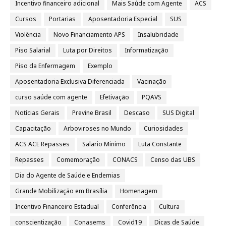
Incentivo financeiro adicional
Mais Saúde com Agente
ACS
Cursos
Portarias
Aposentadoria Especial
SUS
Violência
Novo Financiamento APS
Insalubridade
Piso Salarial
Luta por Direitos
Informatização
Piso da Enfermagem
Exemplo
Aposentadoria Exclusiva Diferenciada
Vacinação
curso saúde com agente
Efetivação
PQAVS
Notícias Gerais
Previne Brasil
Descaso
SUS Digital
Capacitação
Arboviroses no Mundo
Curiosidades
ACS ACE Repasses
Salario Minimo
Luta Constante
Repasses
Comemoração
CONACS
Censo das UBS
Dia do Agente de Saúde e Endemias
Grande Mobilização em Brasília
Homenagem
Incentivo Financeiro Estadual
Conferência
Cultura
conscientização
Conasems
Covid19
Dicas de Saúde