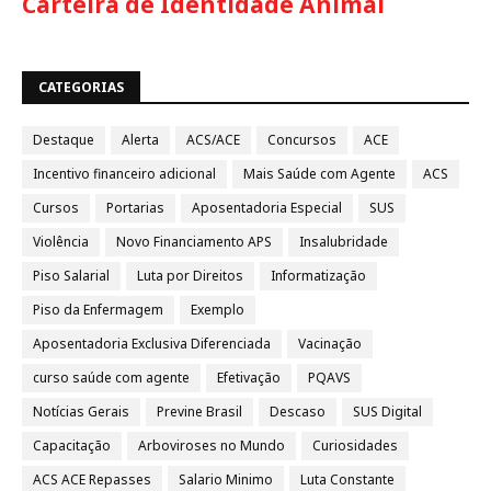
Carteira de Identidade Animal
CATEGORIAS
Destaque
Alerta
ACS/ACE
Concursos
ACE
Incentivo financeiro adicional
Mais Saúde com Agente
ACS
Cursos
Portarias
Aposentadoria Especial
SUS
Violência
Novo Financiamento APS
Insalubridade
Piso Salarial
Luta por Direitos
Informatização
Piso da Enfermagem
Exemplo
Aposentadoria Exclusiva Diferenciada
Vacinação
curso saúde com agente
Efetivação
PQAVS
Notícias Gerais
Previne Brasil
Descaso
SUS Digital
Capacitação
Arboviroses no Mundo
Curiosidades
ACS ACE Repasses
Salario Minimo
Luta Constante