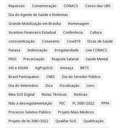
Repasses
Comemoração
CONACS
Censo das UBS
Dia do Agente de Saúde e Endemias
Grande Mobilização em Brasília
Homenagem
Incentivo Financeiro Estadual
Conferência
Cultura
conscientização
Conasems
Covid19
Dicas de Saúde
Funasa
Indenização
Irregularidade
Live CONACS
PADI
Precarização
Reajuste Salarial
Saúde Mental
AIS e AISAN
AgPopSUS
Ameaça
BRTS
Brasil Participativo
CNES
Dia do Servidor Público
Dia do Veterinário
Dica
Fiscalização
Livro
Meu SUS Digital
Notas Técnicas
Notícias
Não a desregulamentação
PEC
PL 3081/2022
PPPA
Processo Seletivo Público
Projeto Mais Médicos
Projeto de lei 3081/2022
Qualifar-SUS
Qualificação